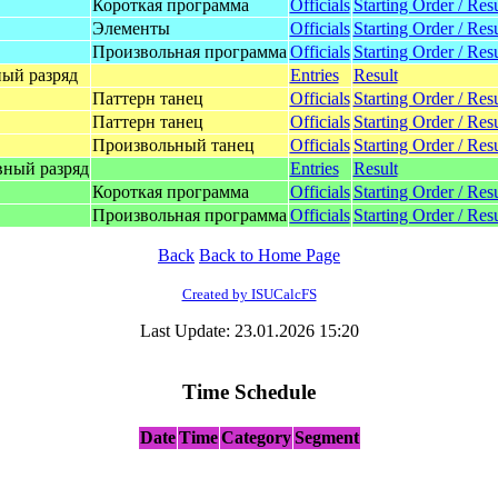
Короткая программа
Officials
Starting Order / Resu
Элементы
Officials
Starting Order / Resu
Произвольная программа
Officials
Starting Order / Resu
ный разряд
Entries
Result
Паттерн танец
Officials
Starting Order / Resu
Паттерн танец
Officials
Starting Order / Resu
Произвольный танец
Officials
Starting Order / Resu
вный разряд
Entries
Result
Короткая программа
Officials
Starting Order / Resu
Произвольная программа
Officials
Starting Order / Resu
Back
Back to Home Page
Created by ISUCalcFS
Last Update: 23.01.2026 15:20
Time Schedule
Date
Time
Category
Segment