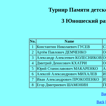
Турнир Памяти детск
3 Юношеский ра
No.
Name
1
Константин Николаевич ГУСЕВ
С
2
Артём Павлович ДЕМЧЕНКО
О
3
Александр Алексеевич КОЛЕСНИКОВ
О
4
Дмитрий Денисович КХАТРИ
О
5
Юрий Станиславович МАКАРЕНКО
А
6
Алексей Александрович МИХАЛЕВ
И
7
Иван Александрович ПРОКОПЕНКО
И
8
Егор Дмитриевич ШАМОНИН
Г
Ba
Back