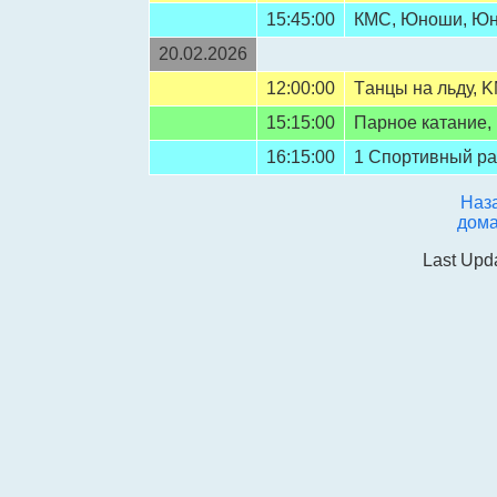
15:45:00
КMС, Юнoши, Ю
20.02.2026
12:00:00
Tанцы на льду, 
15:15:00
Пaрное катание
16:15:00
1 Спортивный ра
Наз
дом
Last Upd