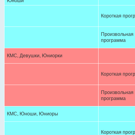
Юноши
Короткая прог
Произвольная
программа
КМC, Девушки, Юниорки
Короткая прог
Произвольная
программа
КMС, Юнoши, Юниоры
Короткая прог