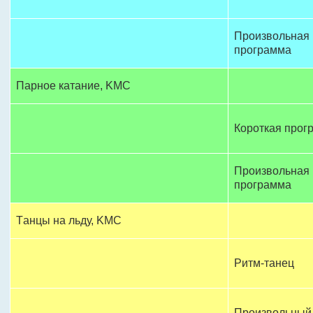
Произвольная
программа
Пaрное катание, KМС
Короткая прог
Произвольная
программа
Tанцы на льду, KМС
Ритм-танец
Произвольный