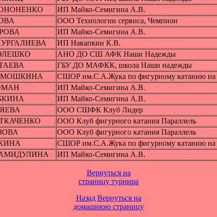
 КОНОНЕНКО
ИП Майко-Семигина А.В.
КОВА
ООО Технологии сервиса, Чемпион
ИРОВА
ИП Майко-Семигина А.В.
 НУРГАЛИЕВА
ИП Накапкин К.В.
а ОЛЕШКО
АНО ДО СШ АФК Наши Надежды
СТАЕВА
ГБУ ДО МАФКК, школа Наши надежды
АРАМОШКИНА
СШОР им.С.А.Жука по фигурному катанию на 
РОМАН
ИП Майко-Семигина А.В.
ЫБКИНА
ИП Майко-Семигина А.В.
ЛЯЕВА
ООО СШФК Клуб Лидер
а ТКАЧЕНКО
ООО Клуб фигурного катания Параллель
АЗОВА
ООО Клуб фигурного катания Параллель
ЛКИНА
СШОР им.С.А.Жука по фигурному катанию на 
а ХАМИДУЛИНА
ИП Майко-Семигина А.В.
Вернуться на
страницу турнира
Назад
Вернуться на
домашнюю страницу