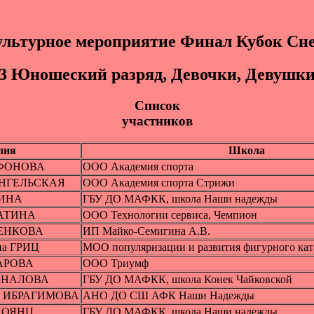
льтурное мероприятие Финал Кубок Сн
3 Юношеский разряд, Девочки, Девушк
Список
участников
лия
Школа
ГАФОНОВА
ООО Академия спорта
ХАНГЕЛЬСКАЯ
ООО Академия спорта Стрижи
КИНА
ГБУ ДО МАФКК, школа Наши надежды
КАТИНА
ООО Технологии сервиса, Чемпион
ЗЕНКОВА
ИП Майко-Семигина А.В.
на ГРИЦ
МОО популяризации и развития фигурного кат
ХАРОВА
ООО Триумф
ЕЙНАЛОВА
ГБУ ДО МАФКК, школа Конек Чайковской
на ИБРАГИМОВА
АНО ДО СШ АФК Наши Надежды
СКОЯНЦ
ГБУ ДО МАФКК, школа Наши надежды