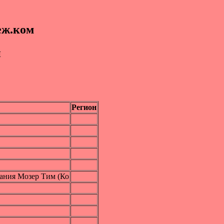
еж.ком
и
Регион
ания Мозер Тим (Ко