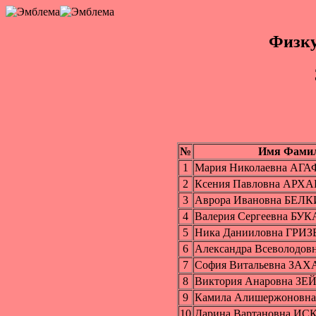
Физку
№
Имя Фами
1
Мария Николаевна А
2
Ксения Павловна АР
3
Аврора Ивановна БЕЛ
4
Валерия Сергеевна БУ
5
Ника Данииловна ГРИ
6
Александра Всеволодов
7
София Витальевна ЗА
8
Виктория Анаровна З
9
Камила Алишержонов
10
Дарина Вартановна И