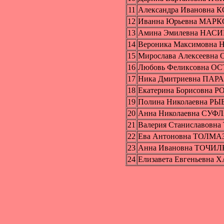
11
Александра Ивановна
12
Иванна Юрьевна МАР
13
Амина Эмилевна НАС
14
Вероника Максимовна
15
Мирослава Алексеевн
16
Любовь Феликсовна О
17
Ника Дмитриевна П
18
Екатерина Борисовна 
19
Полина Николаевна Р
20
Анна Николаевна СУФ
21
Валерия Станиславовн
22
Ева Антоновна ТОЛМ
23
Анна Ивановна ТОЧИ
24
Елизавета Евгеньевн