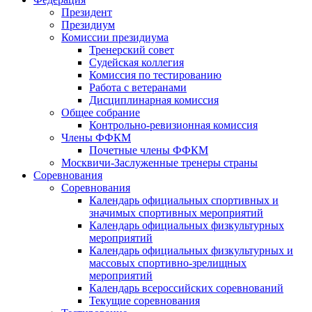
Президент
Президиум
Комиссии президиума
Тренерский совет
Судейская коллегия
Комиссия по тестированию
Работа с ветеранами
Дисциплинарная комиссия
Общее собрание
Контрольно-ревизионная комиссия
Члены ФФКМ
Почетные члены ФФКМ
Москвичи-Заслуженные тренеры страны
Соревнования
Соревнования
Календарь официальных спортивных и
значимых спортивных мероприятий
Календарь официальных физкультурных
мероприятий
Календарь официальных физкультурных и
массовых спортивно-зрелищных
мероприятий
Календарь всероссийских соревнований
Текущие соревнования