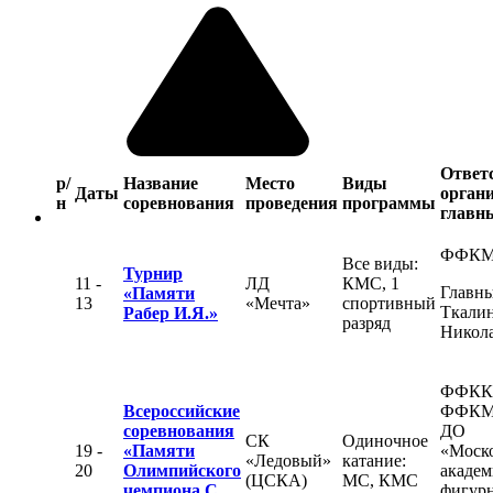
Ответ
р/
Название
Место
Виды
Даты
органи
н
соревнования
проведения
программы
главны
ФФК
Все виды:
Турнир
11 -
ЛД
КМС, 1
Главны
«Памяти
13
«Мечта»
спортивный
Ткалин
Рабер И.Я.»
разряд
Никол
ФФКК
Всероссийские
ФФКМ
соревнования
ДО
СК
Одиночное
19 -
«Памяти
«Моск
«Ледовый»
катание:
20
Олимпийского
академ
(ЦСКА)
МС, КМС
чемпиона С.
фигур