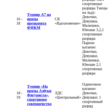
спортивные
разряды Танцы
на льду:
Турнир А7 на
Девочки,
16 -
призы
СК
Девушки,
18
президента
«Вдохновение»
Мальчики,
ФФКМ
Юноши 3,2,1
спортивные
разряды
Парное
катание:
Девочки,
Девушки,
Мальчики,
Юноши 2,1
спортивные
разряды
Одиночное
Турнир «На
катание:
призы Азбуки
18 -
ЛДС
Девочки,
Фигуриста»,
19
«Центральный»
Девушки: 1
спортивное
спортивный
совершенство
разряд