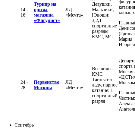
фигурн
Турнир на
Девушки,
катания
14 -
призы
ЛД
Мальчики,
конька
16
магазина
«Мечта»
Юноши:
«Фигурист»
3,2,1
Главный
спортивные
Денисо
разряды
(Гришак
КМС, МС
Мария
Игорев
Департ
спорта 
Все виды:
Москвы
КМС
«ЦСТи
Танцы на
24 -
Первенство
ЛД
Моском
льду, парное
28
Москвы
«Мечта»
катание: 1
Главный
спортивный
Честны
разряд
Алекса
Анатол
Сентябрь