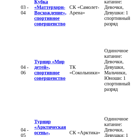
Кубка
катание:
03 -
«Маттерхорн-
СК «Самолет-
Девочки,
04
Восхождение»,
Арена»
Девушки: 1
спортивное
спортивный
совершенство
разряд
Одиночное
катание:
Турнир «Мир
Девочки,
04 -
детей»,
ТК
Девушки,
06
спортивное
«Сокольники»
Мальчики,
совершенство
Юноши: 1
спортивный
разряд
Одиночное
Турнир
катание:
«Арктическая
04 -
Девочки,
осень»,
СК «Арктика»
05
Девушки: 1