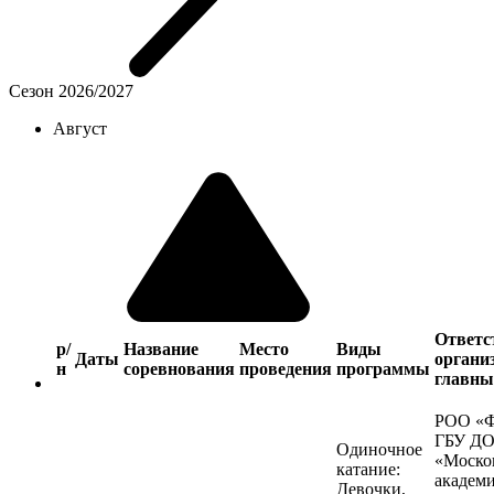
Сезон 2026/2027
Август
Ответс
р/
Название
Место
Виды
Даты
органи
н
соревнования
проведения
программы
главны
РОО «
ГБУ Д
Одиночное
«Моско
катание:
академ
Девочки,