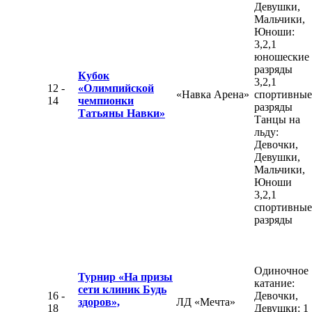
Девушки,
Мальчики,
Юноши:
3,2,1
юношеские
разряды
Кубок
3,2,1
12 -
«Олимпийской
«Навка Арена»
спортивные
14
чемпионки
разряды
Татьяны Навки»
Танцы на
льду:
Девочки,
Девушки,
Мальчики,
Юноши
3,2,1
спортивные
разряды
Одиночное
Турнир «На призы
катание:
сети клиник Будь
16 -
Девочки,
здоров»,
ЛД «Мечта»
18
Девушки: 1