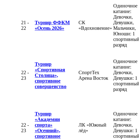
Одиночное
катание:
Девочки,
21 -
Турнир ФФКМ
СК
Девушки,
22
«Осень 2026»
«Вдохновение»
Мальчики,
Юноши: 1
спортивны
разряд
Одиночное
Турнир
катание:
«Спортивная
22 -
СпортТех
Девочки,
Столица»,
23
Арена Восток
Девушки: 1
спортивное
спортивны
совершенство
разряд
Турнир
Одиночное
«Академии
катание:
22 -
спорта»
ЛК «Южный
Девочки,
23
«Осенний»,
лёд»
Девушки: 1
спортивное
спортивны