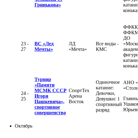
Гринькова»
катани
конька
ФФКК
ФФКМ
ДО
23 -
ВС «Лед
ЛД
Все виды -
«Моск
27
Мечты»
«Мечта»
КМС
академ
фигур
катани
конька
Турнир
Одиночное
АНО 
«Памяти
катание:
«Стол
МСМК СССР
СпортТех
24 -
Девочки,
Игоря
Арена
Главны
25
Девушки: 1
Пашкевича»,
Восток
Ушаков
спортивный
спортивное
Юрьев
разряд
совершенство
Октябрь