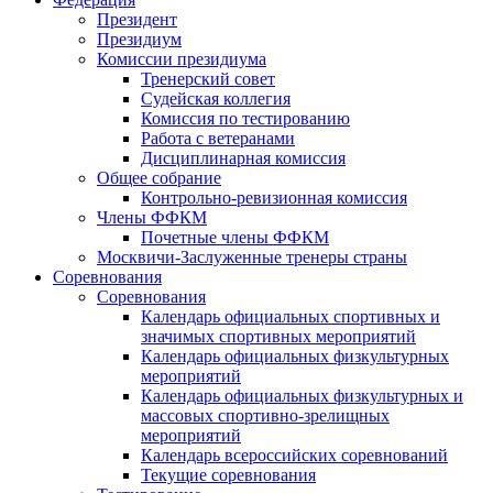
Президент
Президиум
Комиссии президиума
Тренерский совет
Судейская коллегия
Комиссия по тестированию
Работа с ветеранами
Дисциплинарная комиссия
Общее собрание
Контрольно-ревизионная комиссия
Члены ФФКМ
Почетные члены ФФКМ
Москвичи-Заслуженные тренеры страны
Соревнования
Соревнования
Календарь официальных спортивных и
значимых спортивных мероприятий
Календарь официальных физкультурных
мероприятий
Календарь официальных физкультурных и
массовых спортивно-зрелищных
мероприятий
Календарь всероссийских соревнований
Текущие соревнования