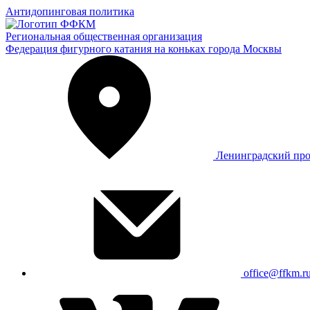
Антидопинговая политика
Региональная общественная организация
Федерация фигурного катания на коньках города Москвы
Ленинградский про
office@ffkm.r