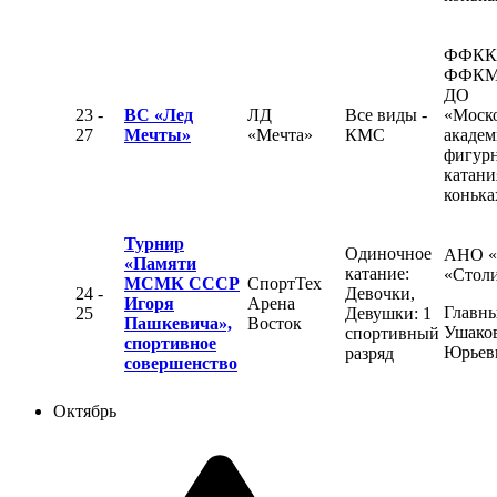
ФФКК
ФФКМ
ДО
23 -
ВС «Лед
ЛД
Все виды -
«Моск
27
Мечты»
«Мечта»
КМС
академ
фигур
катани
конька
Турнир
Одиночное
АНО 
«Памяти
катание:
«Стол
МСМК СССР
СпортТех
24 -
Девочки,
Игоря
Арена
Главны
25
Девушки: 1
Пашкевича»,
Восток
Ушаков
спортивный
спортивное
Юрьев
разряд
совершенство
Октябрь