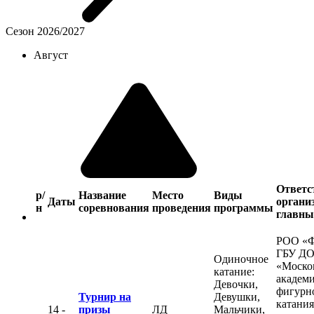
Сезон 2026/2027
Август
Ответс
р/
Название
Место
Виды
Даты
органи
н
соревнования
проведения
программы
главны
РОО «
ГБУ Д
Одиночное
«Моско
катание:
академ
Девочки,
фигурн
Турнир на
Девушки,
катания
14 -
призы
ЛД
Мальчики,