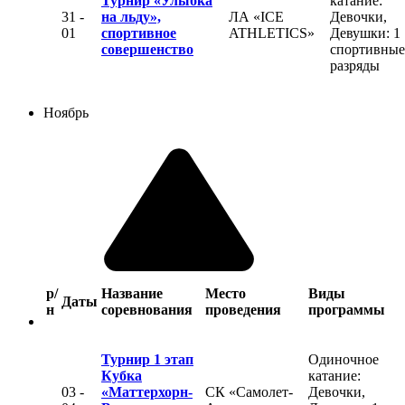
Турнир «Улыбка
катание:
31 -
на льду»,
ЛА «ICE
Девочки,
01
спортивное
ATHLETICS»
Девушки: 1
совершенство
спортивные
разряды
Ноябрь
р/
Название
Место
Виды
Даты
н
соревнования
проведения
программы
Турнир 1 этап
Одиночное
Кубка
катание:
03 -
«Маттерхорн-
СК «Самолет-
Девочки,