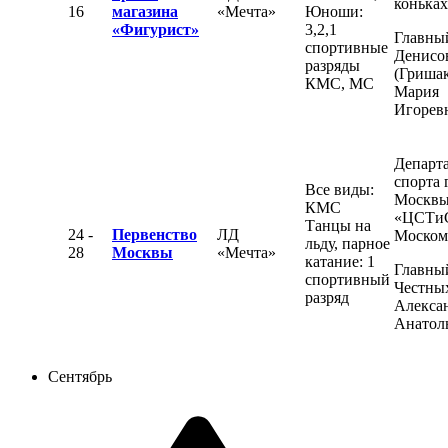
конька
16
магазина
«Мечта»
Юноши:
«Фигурист»
3,2,1
Главный
спортивные
Денисо
разряды
(Гришак
КМС, МС
Мария
Игорев
Департ
спорта 
Все виды:
Москвы
КМС
«ЦСТи
Танцы на
24 -
Первенство
ЛД
Моском
льду, парное
28
Москвы
«Мечта»
катание: 1
Главный
спортивный
Честны
разряд
Алекса
Анатол
Сентябрь