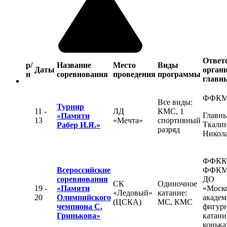
Ответ
р/
Название
Место
Виды
Даты
органи
н
соревнования
проведения
программы
главны
ФФК
Все виды:
Турнир
11 -
ЛД
КМС, 1
Главны
«Памяти
13
«Мечта»
спортивный
Ткалин
Рабер И.Я.»
разряд
Никол
ФФКК
Всероссийские
ФФКМ
соревнования
ДО
СК
Одиночное
19 -
«Памяти
«Моск
«Ледовый»
катание:
20
Олимпийского
академ
(ЦСКА)
МС, КМС
чемпиона С.
фигур
Гринькова»
катани
конька