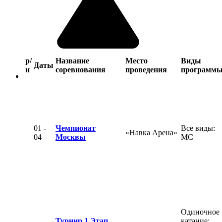
р/
Название
Место
Виды
Даты
н
соревнования
проведения
программ
01 -
Чемпионат
Все виды:
«Навка Арена»
04
Москвы
МС
Одиночное
Турнир 1 Этап
катание: