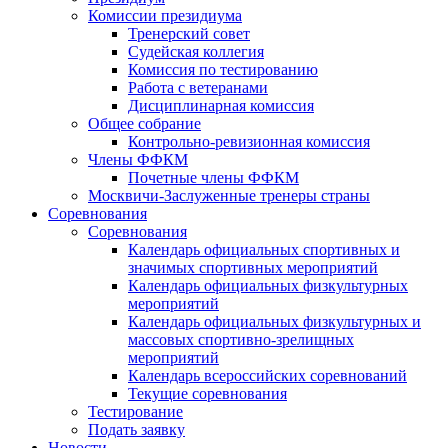
Комиссии президиума
Тренерский совет
Судейская коллегия
Комиссия по тестированию
Работа с ветеранами
Дисциплинарная комиссия
Общее собрание
Контрольно-ревизионная комиссия
Члены ФФКМ
Почетные члены ФФКМ
Москвичи-Заслуженные тренеры страны
Соревнования
Соревнования
Календарь официальных спортивных и
значимых спортивных мероприятий
Календарь официальных физкультурных
мероприятий
Календарь официальных физкультурных и
массовых спортивно-зрелищных
мероприятий
Календарь всероссийских соревнований
Текущие соревнования
Тестирование
Подать заявку
Новости