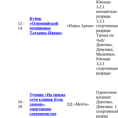
Юноши:
3,2,1
юношеские
разряды
Кубок
3,2,1
12 -
«Олимпийской
«Навка Арена»
спортивные
14
чемпионки
разряды
Татьяны Навки»
Танцы на
льду:
Девочки,
Девушки,
Мальчики,
Юноши
3,2,1
спортивные
разряды
Одиночное
Турнир «На призы
катание:
сети клиник Будь
16 -
Девочки,
здоров»,
ЛД «Мечта»
18
Девушки: 1
спортивное
спортивны
совершенство
разряд