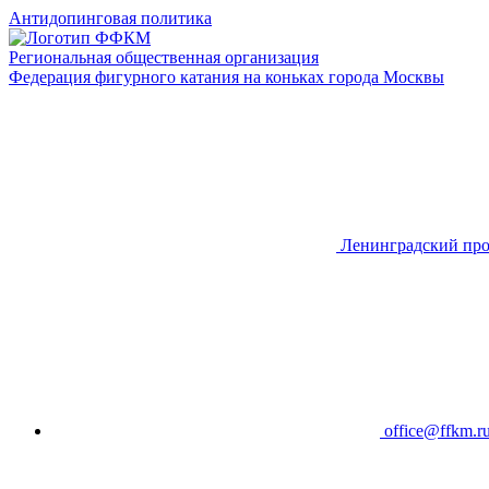
Антидопинговая политика
Региональная общественная организация
Федерация фигурного катания на коньках города Москвы
Ленинградский про
office@ffkm.r