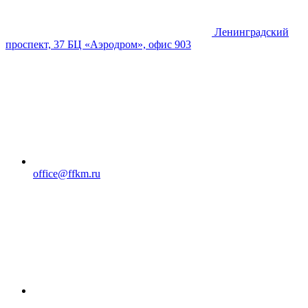
Ленинградский
проспект, 37 БЦ «Аэродром», офис 903
office@ffkm.ru