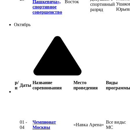
Пашкевича»,
Восток
Ушаков
спортивный
спортивное
Юрьев
разряд
совершенство
Октябрь
р/
Название
Место
Виды
Даты
н
соревнования
проведения
программ
01 -
Чемпионат
Все виды:
«Навка Арена»
04
Москвы
МС