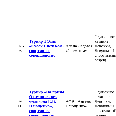
Одиночное
Турнир 1 Этап
катание:
07 -
«Кубок Снеж.ком»
Апена Ледовая
Девочки,
08
спортивное
«Снеж.ком»
Девушки: 1
совершенство
спортивны
разряд
Турнир «На призы
Одиночное
Олимпийского
катание:
09 -
чемпиона Е.В.
АФК «Ангелы
Девочки,
11
Плющенко»,
Плющенко»
Девушки: 1
спортивное
спортивны
совершенство
разряд