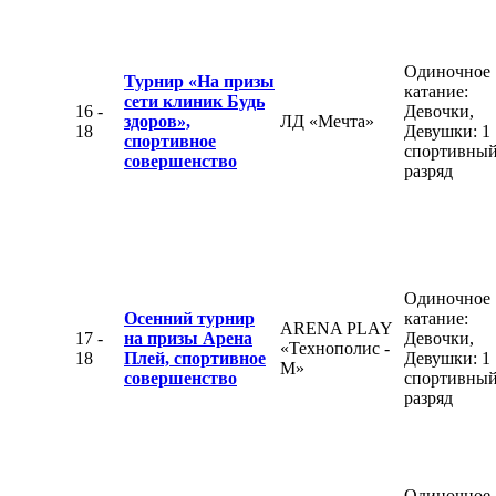
Одиночное
Турнир «На призы
катание:
сети клиник Будь
16 -
Девочки,
здоров»,
ЛД «Мечта»
18
Девушки: 1
спортивное
спортивны
совершенство
разряд
Одиночное
Осенний турнир
катание:
ARENA PLAY
17 -
на призы Арена
Девочки,
«Технополис -
18
Плей, спортивное
Девушки: 1
М»
совершенство
спортивны
разряд
Одиночное