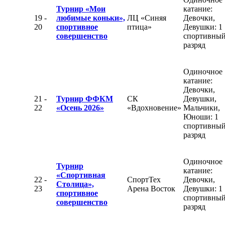
Турнир «Мои
катание:
19 -
любимые коньки»,
ЛЦ «Синяя
Девочки,
20
спортивное
птица»
Девушки: 1
совершенство
спортивны
разряд
Одиночное
катание:
Девочки,
21 -
Турнир ФФКМ
СК
Девушки,
22
«Осень 2026»
«Вдохновение»
Мальчики,
Юноши: 1
спортивны
разряд
Одиночное
Турнир
катание:
«Спортивная
22 -
СпортТех
Девочки,
Столица»,
23
Арена Восток
Девушки: 1
спортивное
спортивны
совершенство
разряд