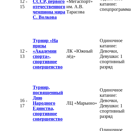
12 -
СССР, первого
«Мегаспорт»
катание:
15
отечественного
им. А.В.
спецпрограмма
чемпиона мира
Тарасова
С. Волкова
Турнир «На
Одиночное
призы
катание:
12 -
«Академии
ЛК «Южный
Девочки,
13
спорта»,
лёд»
Девушки: 1
спортивное
спортивный
совершенство
разряд
Турнир,
Одиночное
посвященный
катание:
Дню
16 -
Девочки,
Народного
ЛЦ «Марьино»
17
Девушки: 1
Единства,
спортивный
спортивное
разряд
совершенство
Одиночное