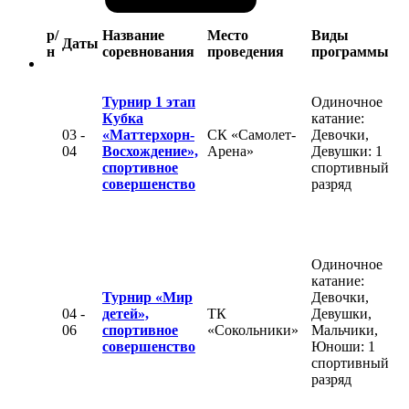
р/
Название
Место
Виды
Даты
н
соревнования
проведения
программы
Турнир 1 этап
Одиночное
Кубка
катание:
03 -
«Маттерхорн-
СК «Самолет-
Девочки,
04
Восхождение»,
Арена»
Девушки: 1
спортивное
спортивный
совершенство
разряд
Одиночное
катание:
Турнир «Мир
Девочки,
04 -
детей»,
ТК
Девушки,
06
спортивное
«Сокольники»
Мальчики,
совершенство
Юноши: 1
спортивный
разряд