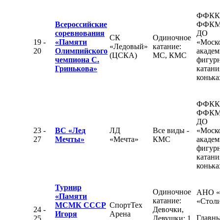
ФФКК
Всероссийские
ФФКМ
соревнования
ДО
СК
Одиночное
19 -
«Памяти
«Моск
«Ледовый»
катание:
20
Олимпийского
академ
(ЦСКА)
МС, КМС
чемпиона С.
фигур
Гринькова»
катани
конька
ФФКК
ФФКМ
ДО
23 -
ВС «Лед
ЛД
Все виды -
«Моск
27
Мечты»
«Мечта»
КМС
академ
фигур
катани
конька
Турнир
Одиночное
АНО 
«Памяти
катание:
«Стол
МСМК СССР
СпортТех
24 -
Девочки,
Игоря
Арена
Главны
25
Девушки: 1