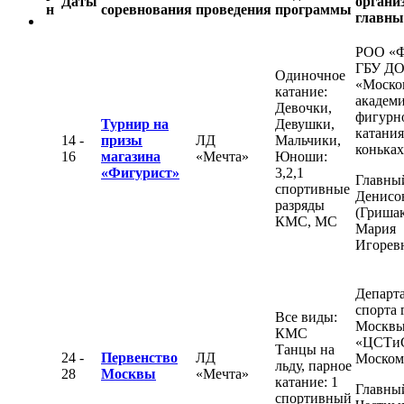
Даты
органи
н
соревнования
проведения
программы
главны
РОО «
ГБУ Д
Одиночное
«Моско
катание:
академ
Девочки,
фигурн
Турнир на
Девушки,
катания
14 -
призы
ЛД
Мальчики,
конька
16
магазина
«Мечта»
Юноши:
«Фигурист»
3,2,1
Главный
спортивные
Денисо
разряды
(Гришак
КМС, МС
Мария
Игорев
Департ
спорта 
Все виды:
Москвы
КМС
«ЦСТи
Танцы на
24 -
Первенство
ЛД
Моском
льду, парное
28
Москвы
«Мечта»
катание: 1
Главный
спортивный