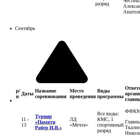
Честны
разряд
Алекса
Анатол
Сентябрь
Ответ
р/
Название
Место
Виды
Даты
органи
н
соревнования
проведения
программы
главны
ФФК
Все виды:
Турнир
11 -
ЛД
КМС, 1
Главны
«Памяти
13
«Мечта»
спортивный
Ткалин
Рабер И.Я.»
разряд
Никол