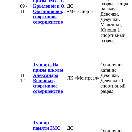
призы ЗМС А.
разряд Танцы
09 -
Крыловой и О.
ДС
на льду:
11
Овсянникова,
«Мегаспорт»
Девочки,
спортивное
Девушки,
совершенство
Мальчики,
Юноши 1
спортивный
разряд
Турнир «На
Одиночное
призы школы
катание:
11 -
Александра
Девочки,
ЛК «Монтреал»
12
Волкова»,
Девушки: 1
спортивное
спортивный
совершенство
разряд
Турнир
памяти ЗМС
ДС
Одиночное