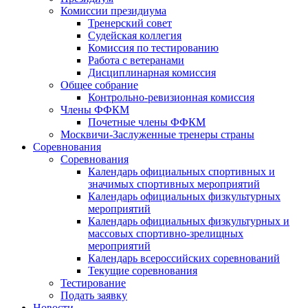
Комиссии президиума
Тренерский совет
Судейская коллегия
Комиссия по тестированию
Работа с ветеранами
Дисциплинарная комиссия
Общее собрание
Контрольно-ревизионная комиссия
Члены ФФКМ
Почетные члены ФФКМ
Москвичи-Заслуженные тренеры страны
Соревнования
Соревнования
Календарь официальных спортивных и
значимых спортивных мероприятий
Календарь официальных физкультурных
мероприятий
Календарь официальных физкультурных и
массовых спортивно-зрелищных
мероприятий
Календарь всероссийских соревнований
Текущие соревнования
Тестирование
Подать заявку
Новости