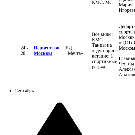
КМС, МС
Мария
Игорев
Департ
спорта 
Все виды:
Москвы
КМС
«ЦСТи
Танцы на
24 -
Первенство
ЛД
Моском
льду, парное
28
Москвы
«Мечта»
катание: 1
Главный
спортивный
Честны
разряд
Алекса
Анатол
Сентябрь