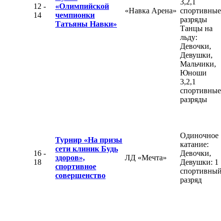
3,2,1
12 -
«Олимпийской
«Навка Арена»
спортивные
14
чемпионки
разряды
Татьяны Навки»
Танцы на
льду:
Девочки,
Девушки,
Мальчики,
Юноши
3,2,1
спортивные
разряды
Одиночное
Турнир «На призы
катание:
сети клиник Будь
16 -
Девочки,
здоров»,
ЛД «Мечта»
18
Девушки: 1
спортивное
спортивны
совершенство
разряд