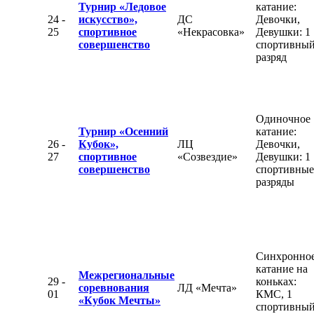
Турнир «Ледовое
катание:
24 -
искусство»,
ДС
Девочки,
25
спортивное
«Некрасовка»
Девушки: 1
совершенство
спортивны
разряд
Одиночное
Турнир «Осенний
катание:
26 -
Кубок»,
ЛЦ
Девочки,
27
спортивное
«Созвездие»
Девушки: 1
совершенство
спортивные
разряды
Синхронно
катание на
Межрегиональные
29 -
коньках:
соревнования
ЛД «Мечта»
01
КМС, 1
«Кубок Мечты»
спортивны