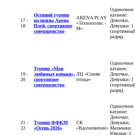
Одиночное
Осенний турнир
катание:
ARENA PLAY
17 -
на призы Арена
Девочки,
«Технополис -
18
Плей, спортивное
Девушки: 1
М»
совершенство
спортивны
разряд
Одиночное
Турнир «Мои
катание:
19 -
любимые коньки»,
ЛЦ «Синяя
Девочки,
20
спортивное
птица»
Девушки: 1
совершенство
спортивны
разряд
Одиночное
катание:
Девочки,
21 -
Турнир ФФКМ
СК
Девушки,
22
«Осень 2026»
«Вдохновение»
Мальчики,
Юноши: 1