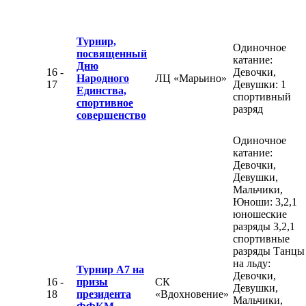
Турнир,
Одиночное
посвященный
катание:
Дню
16 -
Девочки,
Народного
ЛЦ «Марьино»
17
Девушки: 1
Единства,
спортивный
спортивное
разряд
совершенство
Одиночное
катание:
Девочки,
Девушки,
Мальчики,
Юноши: 3,2,1
юношеские
разряды 3,2,1
спортивные
разряды Танцы
на льду:
Турнир А7 на
Девочки,
16 -
призы
СК
Девушки,
18
президента
«Вдохновение»
Мальчики,