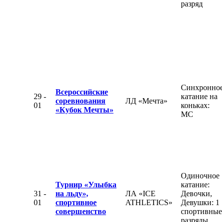
разряд
Синхронно
Всероссийские
29 -
катание на
соревнования
ЛД «Мечта»
01
коньках:
«Кубок Мечты»
МС
Одиночное
Турнир «Улыбка
катание:
31 -
на льду»,
ЛА «ICE
Девочки,
01
спортивное
ATHLETICS»
Девушки: 1
совершенство
спортивные
разряды