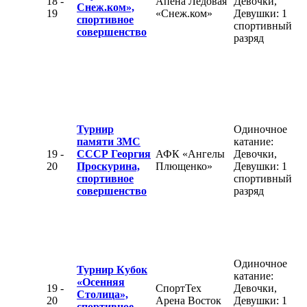
18 -
Апена Ледовая
Девочки,
Снеж.ком»,
19
«Снеж.ком»
Девушки: 1
спортивное
спортивный
совершенство
разряд
Турнир
Одиночное
памяти ЗМС
катание:
19 -
СССР Георгия
АФК «Ангелы
Девочки,
20
Проскурина,
Плющенко»
Девушки: 1
спортивное
спортивный
совершенство
разряд
Одиночное
Турнир Кубок
катание:
«Осенняя
19 -
СпортТех
Девочки,
Столица»,
20
Арена Восток
Девушки: 1
спортивное