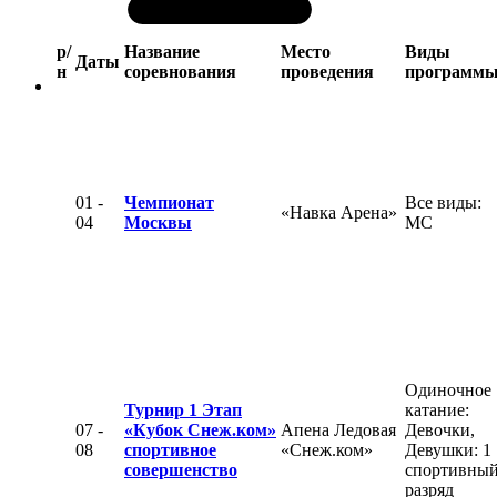
р/
Название
Место
Виды
Даты
н
соревнования
проведения
программ
01 -
Чемпионат
Все виды:
«Навка Арена»
04
Москвы
МС
Одиночное
Турнир 1 Этап
катание:
07 -
«Кубок Снеж.ком»
Апена Ледовая
Девочки,
08
спортивное
«Снеж.ком»
Девушки: 1
совершенство
спортивны
разряд