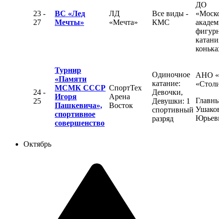
ДО
23 -
ВС «Лед
ЛД
Все виды -
«Моск
27
Мечты»
«Мечта»
КМС
академ
фигур
катани
конька
Турнир
Одиночное
АНО 
«Памяти
катание:
«Стол
МСМК СССР
СпортТех
24 -
Девочки,
Игоря
Арена
Главны
25
Девушки: 1
Пашкевича»,
Восток
Ушаков
спортивный
спортивное
Юрьев
разряд
совершенство
Октябрь