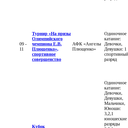
Турнир «На призы
Одиночное
Олимпийского
катание:
09 -
чемпиона Е.В.
АФК «Ангелы
Девочки,
11
Плющенко»,
Плющенко»
Девушки: 1
спортивное
спортивны
совершенство
разряд
Одиночное
катание:
Девочки,
Девушки,
Мальчики,
Юноши:
3,2,1
юношеские
разряды
Кубок