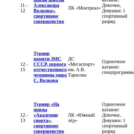
11 -
Александра
Девочки,
ЛК «Монтреал»
12
Волкова»,
Девушки: 1
спортивное
спортивный
совершенство
разряд
Турнир
памяти ЗМС
ДС
Одиночное
12 -
СССР, первого
«Мегаспорт»
катание:
15
отечественного
им. А.В.
спецпрограмма
чемпиона мира
Тарасова
С. Волкова
Турнир «На
Одиночное
призы
катание:
12 -
«Академии
ЛК «Южный
Девочки,
13
спорта»,
лёд»
Девушки: 1
спортивное
спортивный
совершенство
разряд