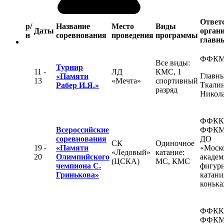
Ответ
р/
Название
Место
Виды
Даты
органи
н
соревнования
проведения
программы
главны
ФФК
Все виды:
Турнир
11 -
ЛД
КМС, 1
Главны
«Памяти
13
«Мечта»
спортивный
Ткалин
Рабер И.Я.»
разряд
Никол
ФФКК
Всероссийские
ФФКМ
соревнования
ДО
СК
Одиночное
19 -
«Памяти
«Моск
«Ледовый»
катание:
20
Олимпийского
академ
(ЦСКА)
МС, КМС
чемпиона С.
фигур
Гринькова»
катани
конька
ФФКК
ФФКМ