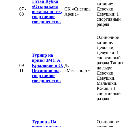
1 этап Кубка
катание:
«Открываем
07 -
СК «Снегирь
Девочки,
возможности»,
08
Арена»
Девушки: 1
спортивное
спортивный
совершенство
разряд
Одиночное
катание:
Девочки,
Девушки: 1
Турнир на
спортивный
призы ЗМС А.
разряд Танцы
09 -
Крыловой и О.
ДС
на льду:
11
Овсянникова,
«Мегаспорт»
Девочки,
спортивное
Девушки,
совершенство
Мальчики,
Юноши 1
спортивный
разряд
Турнир «На
Одиночное
призы школы
катание: