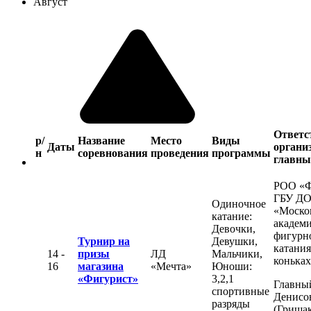
Август
Ответс
р/
Название
Место
Виды
Даты
органи
н
соревнования
проведения
программы
главны
РОО «
ГБУ Д
Одиночное
«Моско
катание:
академ
Девочки,
фигурн
Турнир на
Девушки,
катания
14 -
призы
ЛД
Мальчики,
конька
16
магазина
«Мечта»
Юноши:
«Фигурист»
3,2,1
Главный
спортивные
Денисо
разряды
(Гришак