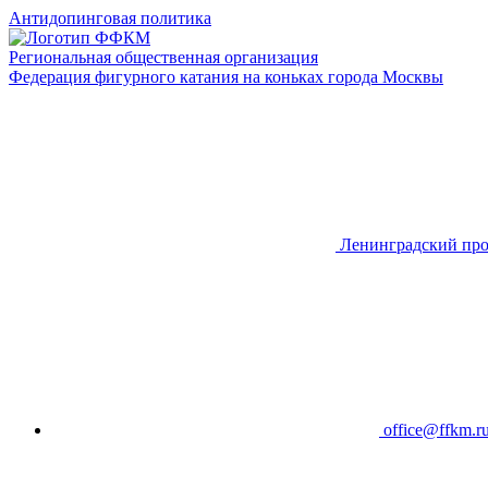
Антидопинговая политика
Региональная общественная организация
Федерация фигурного катания на коньках города Москвы
Ленинградский про
office@ffkm.r