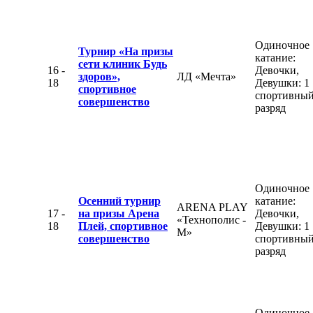
Одиночное
Турнир «На призы
катание:
сети клиник Будь
16 -
Девочки,
здоров»,
ЛД «Мечта»
18
Девушки: 1
спортивное
спортивны
совершенство
разряд
Одиночное
Осенний турнир
катание:
ARENA PLAY
17 -
на призы Арена
Девочки,
«Технополис -
18
Плей, спортивное
Девушки: 1
М»
совершенство
спортивны
разряд
Одиночное