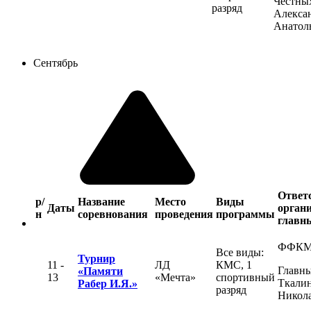
Честны
разряд
Алекса
Анатол
Сентябрь
Ответ
р/
Название
Место
Виды
Даты
органи
н
соревнования
проведения
программы
главны
ФФК
Все виды:
Турнир
11 -
ЛД
КМС, 1
Главны
«Памяти
13
«Мечта»
спортивный
Ткалин
Рабер И.Я.»
разряд
Никол