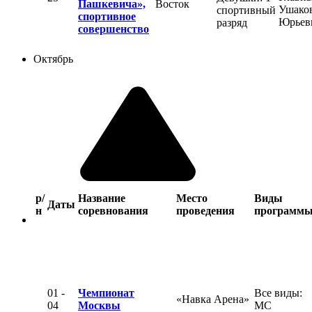
Пашкевича»,
Восток
Ушаков
спортивный
спортивное
Юрьев
разряд
совершенство
Октябрь
р/
Название
Место
Виды
Даты
н
соревнования
проведения
программ
01 -
Чемпионат
Все виды:
«Навка Арена»
04
Москвы
МС