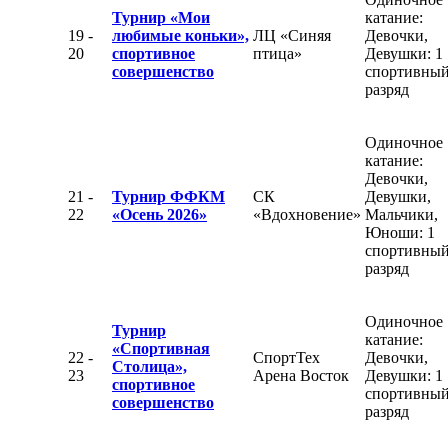
Турнир «Мои
катание:
19 -
любимые коньки»,
ЛЦ «Синяя
Девочки,
20
спортивное
птица»
Девушки: 1
совершенство
спортивны
разряд
Одиночное
катание:
Девочки,
21 -
Турнир ФФКМ
СК
Девушки,
22
«Осень 2026»
«Вдохновение»
Мальчики,
Юноши: 1
спортивны
разряд
Одиночное
Турнир
катание:
«Спортивная
22 -
СпортТех
Девочки,
Столица»,
23
Арена Восток
Девушки: 1
спортивное
спортивны
совершенство
разряд