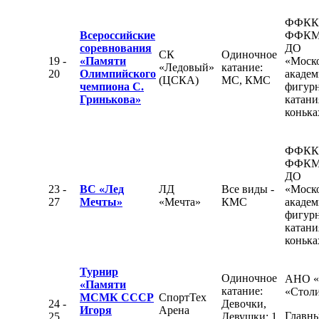
ФФКК
Всероссийские
ФФКМ
соревнования
ДО
СК
Одиночное
19 -
«Памяти
«Моск
«Ледовый»
катание:
20
Олимпийского
академ
(ЦСКА)
МС, КМС
чемпиона С.
фигур
Гринькова»
катани
конька
ФФКК
ФФКМ
ДО
23 -
ВС «Лед
ЛД
Все виды -
«Моск
27
Мечты»
«Мечта»
КМС
академ
фигур
катани
конька
Турнир
Одиночное
АНО 
«Памяти
катание:
«Стол
МСМК СССР
СпортТех
24 -
Девочки,
Игоря
Арена
Главны
25
Девушки: 1