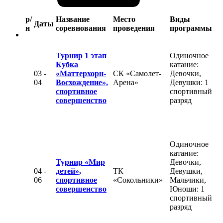
р/
Название
Место
Виды
Даты
н
соревнования
проведения
программы
Турнир 1 этап
Одиночное
Кубка
катание:
03 -
«Маттерхорн-
СК «Самолет-
Девочки,
04
Восхождение»,
Арена»
Девушки: 1
спортивное
спортивный
совершенство
разряд
Одиночное
катание:
Турнир «Мир
Девочки,
04 -
детей»,
ТК
Девушки,
06
спортивное
«Сокольники»
Мальчики,
совершенство
Юноши: 1
спортивный
разряд