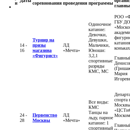
Даты
органи
н
соревнования
проведения
программы
главны
РОО «
ГБУ Д
Одиночное
«Моско
катание:
академ
Девочки,
фигурн
Турнир на
Девушки,
катания
14 -
призы
ЛД
Мальчики,
конька
16
магазина
«Мечта»
Юноши:
«Фигурист»
3,2,1
Главный
спортивные
Денисо
разряды
(Гришак
КМС, МС
Мария
Игорев
Департ
спорта 
Все виды:
Москвы
КМС
«ЦСТи
Танцы на
24 -
Первенство
ЛД
Моском
льду, парное
28
Москвы
«Мечта»
катание: 1
Главный
спортивный