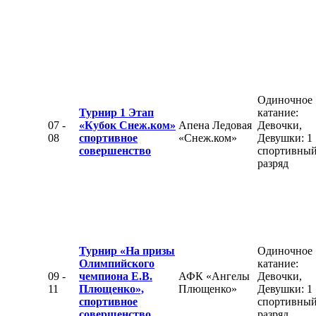
Одиночное
Турнир 1 Этап
катание:
07 -
«Кубок Снеж.ком»
Апена Ледовая
Девочки,
08
спортивное
«Снеж.ком»
Девушки: 1
совершенство
спортивны
разряд
Турнир «На призы
Одиночное
Олимпийского
катание:
09 -
чемпиона Е.В.
АФК «Ангелы
Девочки,
11
Плющенко»,
Плющенко»
Девушки: 1
спортивное
спортивны
совершенство
разряд