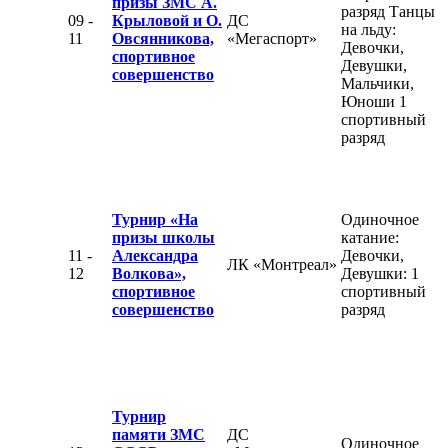
призы ЗМС А.
разряд Танцы
09 -
Крыловой и О.
ДС
на льду:
11
Овсянникова,
«Мегаспорт»
Девочки,
спортивное
Девушки,
совершенство
Мальчики,
Юноши 1
спортивный
разряд
Турнир «На
Одиночное
призы школы
катание:
11 -
Александра
Девочки,
ЛК «Монтреал»
12
Волкова»,
Девушки: 1
спортивное
спортивный
совершенство
разряд
Турнир
памяти ЗМС
ДС
Одиночное