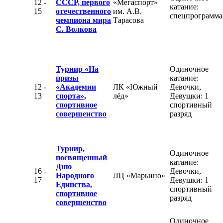
12 -
СССР, первого
«Мегаспорт»
катание:
15
отечественного
им. А.В.
спецпрограмма
чемпиона мира
Тарасова
С. Волкова
Турнир «На
Одиночное
призы
катание:
12 -
«Академии
ЛК «Южный
Девочки,
13
спорта»,
лёд»
Девушки: 1
спортивное
спортивный
совершенство
разряд
Турнир,
Одиночное
посвященный
катание:
Дню
16 -
Девочки,
Народного
ЛЦ «Марьино»
17
Девушки: 1
Единства,
спортивный
спортивное
разряд
совершенство
Одиночное