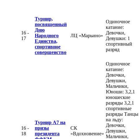
Турнир,
Одиночное
посвященный
катание:
Дню
16 -
Девочки,
Народного
ЛЦ «Марьино»
17
Девушки: 1
Единства,
спортивный
спортивное
разряд
совершенство
Одиночное
катание:
Девочки,
Девушки,
Мальчики,
Юноши: 3,2,1
юношеские
разряды 3,2,1
спортивные
разряды Танцы
на льду:
Турнир А7 на
Девочки,
16 -
призы
СК
Девушки,
18
президента
«Вдохновение»
Мальчики,