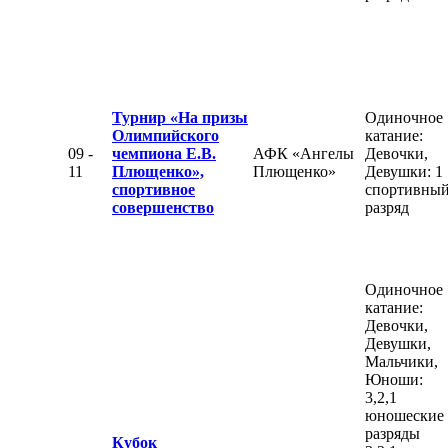
Турнир «На призы
Одиночное
Олимпийского
катание:
09 -
чемпиона Е.В.
АФК «Ангелы
Девочки,
11
Плющенко»,
Плющенко»
Девушки: 1
спортивное
спортивны
совершенство
разряд
Одиночное
катание:
Девочки,
Девушки,
Мальчики,
Юноши:
3,2,1
юношеские
разряды
Кубок