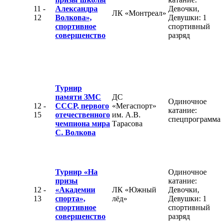
11 -
Александра
Девочки,
ЛК «Монтреал»
12
Волкова»,
Девушки: 1
спортивное
спортивный
совершенство
разряд
Турнир
памяти ЗМС
ДС
Одиночное
12 -
СССР, первого
«Мегаспорт»
катание:
15
отечественного
им. А.В.
спецпрограмма
чемпиона мира
Тарасова
С. Волкова
Турнир «На
Одиночное
призы
катание:
12 -
«Академии
ЛК «Южный
Девочки,
13
спорта»,
лёд»
Девушки: 1
спортивное
спортивный
совершенство
разряд