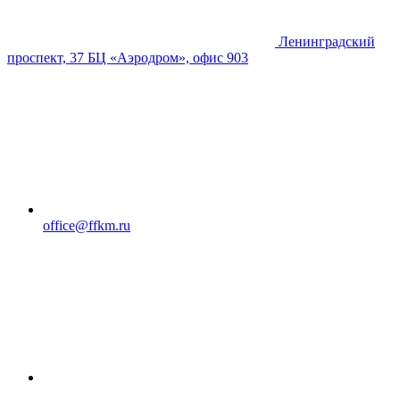
Ленинградский
проспект, 37 БЦ «Аэродром», офис 903
office@ffkm.ru