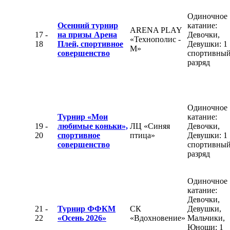
Одиночное
Осенний турнир
катание:
ARENA PLAY
17 -
на призы Арена
Девочки,
«Технополис -
18
Плей, спортивное
Девушки: 1
М»
совершенство
спортивны
разряд
Одиночное
Турнир «Мои
катание:
19 -
любимые коньки»,
ЛЦ «Синяя
Девочки,
20
спортивное
птица»
Девушки: 1
совершенство
спортивны
разряд
Одиночное
катание:
Девочки,
21 -
Турнир ФФКМ
СК
Девушки,
22
«Осень 2026»
«Вдохновение»
Мальчики,
Юноши: 1