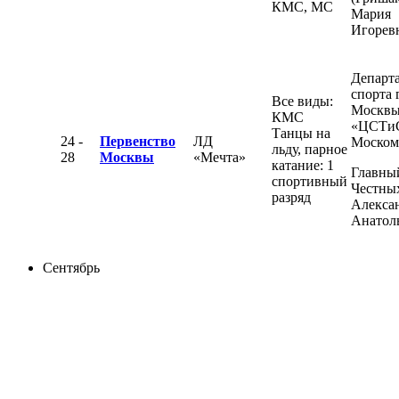
КМС, МС
Мария
Игорев
Департ
спорта 
Все виды:
Москвы
КМС
«ЦСТи
Танцы на
24 -
Первенство
ЛД
Моском
льду, парное
28
Москвы
«Мечта»
катание: 1
Главный
спортивный
Честны
разряд
Алекса
Анатол
Сентябрь