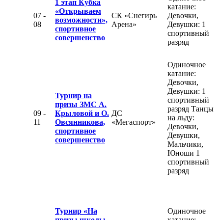
1 этап Кубка
катание:
«Открываем
07 -
СК «Снегирь
Девочки,
возможности»,
08
Арена»
Девушки: 1
спортивное
спортивный
совершенство
разряд
Одиночное
катание:
Девочки,
Девушки: 1
Турнир на
спортивный
призы ЗМС А.
разряд Танцы
09 -
Крыловой и О.
ДС
на льду:
11
Овсянникова,
«Мегаспорт»
Девочки,
спортивное
Девушки,
совершенство
Мальчики,
Юноши 1
спортивный
разряд
Турнир «На
Одиночное
призы школы
катание: