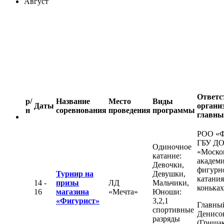
Август
Ответс
р/
Название
Место
Виды
Даты
органи
н
соревнования
проведения
программы
главны
РОО «
ГБУ Д
Одиночное
«Моско
катание:
академ
Девочки,
фигурн
Турнир на
Девушки,
катания
14 -
призы
ЛД
Мальчики,
конька
16
магазина
«Мечта»
Юноши:
«Фигурист»
3,2,1
Главный
спортивные
Денисо
разряды
(Гришак