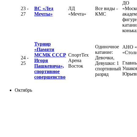
ДО
23 -
ВС «Лед
ЛД
Все виды -
«Моск
27
Мечты»
«Мечта»
КМС
академ
фигур
катани
конька
Турнир
Одиночное
АНО 
«Памяти
катание:
«Стол
МСМК СССР
СпортТех
24 -
Девочки,
Игоря
Арена
Главны
25
Девушки: 1
Пашкевича»,
Восток
Ушаков
спортивный
спортивное
Юрьев
разряд
совершенство
Октябрь