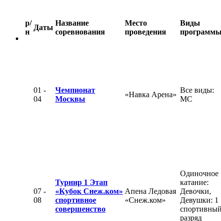
р/
Название
Место
Виды
Даты
н
соревнования
проведения
программ
01 -
Чемпионат
Все виды:
«Навка Арена»
04
Москвы
МС
Одиночное
Турнир 1 Этап
катание:
07 -
«Кубок Снеж.ком»
Апена Ледовая
Девочки,
08
спортивное
«Снеж.ком»
Девушки: 1
совершенство
спортивны
разряд