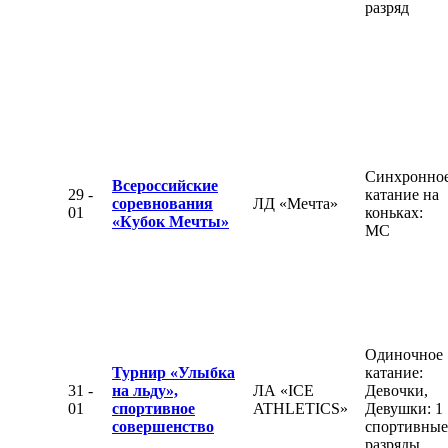
разряд
Синхронно
Всероссийские
29 -
катание на
соревнования
ЛД «Мечта»
01
коньках:
«Кубок Мечты»
МС
Одиночное
Турнир «Улыбка
катание:
31 -
на льду»,
ЛА «ICE
Девочки,
01
спортивное
ATHLETICS»
Девушки: 1
совершенство
спортивные
разряды