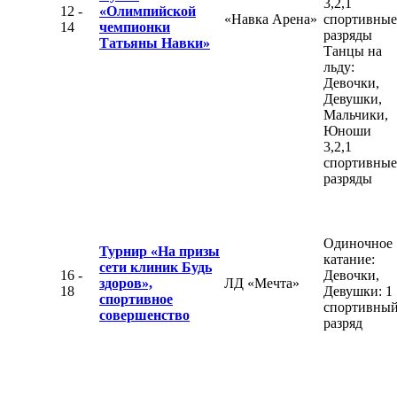
3,2,1
12 -
«Олимпийской
«Навка Арена»
спортивные
14
чемпионки
разряды
Татьяны Навки»
Танцы на
льду:
Девочки,
Девушки,
Мальчики,
Юноши
3,2,1
спортивные
разряды
Одиночное
Турнир «На призы
катание:
сети клиник Будь
16 -
Девочки,
здоров»,
ЛД «Мечта»
18
Девушки: 1
спортивное
спортивны
совершенство
разряд