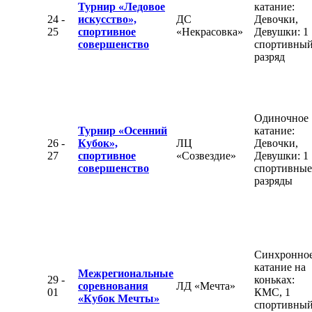
Турнир «Ледовое
катание:
24 -
искусство»,
ДС
Девочки,
25
спортивное
«Некрасовка»
Девушки: 1
совершенство
спортивны
разряд
Одиночное
Турнир «Осенний
катание:
26 -
Кубок»,
ЛЦ
Девочки,
27
спортивное
«Созвездие»
Девушки: 1
совершенство
спортивные
разряды
Синхронно
катание на
Межрегиональные
29 -
коньках:
соревнования
ЛД «Мечта»
01
КМС, 1
«Кубок Мечты»
спортивны