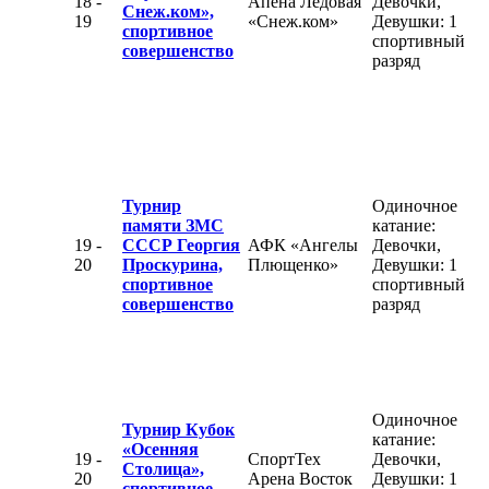
18 -
Апена Ледовая
Девочки,
Снеж.ком»,
19
«Снеж.ком»
Девушки: 1
спортивное
спортивный
совершенство
разряд
Турнир
Одиночное
памяти ЗМС
катание:
19 -
СССР Георгия
АФК «Ангелы
Девочки,
20
Проскурина,
Плющенко»
Девушки: 1
спортивное
спортивный
совершенство
разряд
Одиночное
Турнир Кубок
катание:
«Осенняя
19 -
СпортТех
Девочки,
Столица»,
20
Арена Восток
Девушки: 1
спортивное