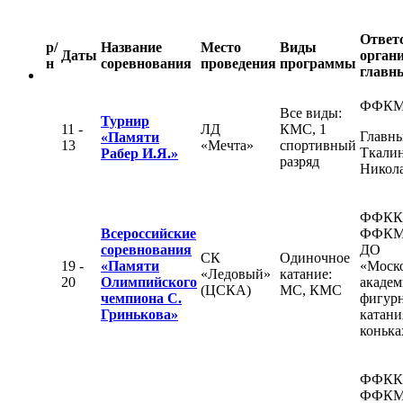
Ответ
р/
Название
Место
Виды
Даты
органи
н
соревнования
проведения
программы
главны
ФФК
Все виды:
Турнир
11 -
ЛД
КМС, 1
Главны
«Памяти
13
«Мечта»
спортивный
Ткалин
Рабер И.Я.»
разряд
Никол
ФФКК
Всероссийские
ФФКМ
соревнования
ДО
СК
Одиночное
19 -
«Памяти
«Моск
«Ледовый»
катание:
20
Олимпийского
академ
(ЦСКА)
МС, КМС
чемпиона С.
фигур
Гринькова»
катани
конька
ФФКК
ФФКМ