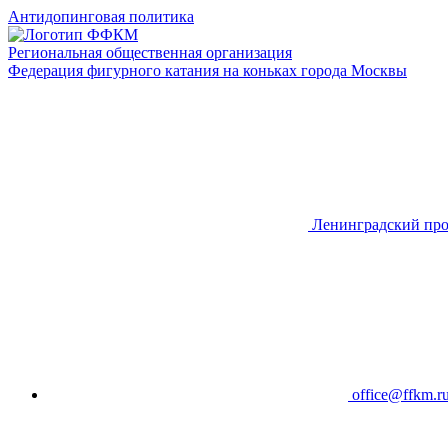
Антидопинговая политика
Региональная общественная организация
Федерация фигурного катания на коньках города Москвы
Ленинградский про
office@ffkm.r