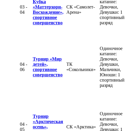
Кубка
катание:
03 -
«Маттерхорн-
СК «Самолет-
Девочки,
04
Восхождение»,
Арена»
Девушки: 1
спортивное
спортивный
совершенство
разряд
Одиночное
катание:
Турнир «Мир
Девочки,
04 -
детей»,
ТК
Девушки,
06
спортивное
«Сокольники»
Мальчики,
совершенство
Юноши: 1
спортивный
разряд
Одиночное
Турнир
катание:
«Арктическая
04 -
Девочки,
осень»,
СК «Арктика»
05
Девушки: 1