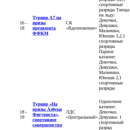
спортивные
разряды Танцы
на льду:
Турнир А7 на
Девочки,
16 -
призы
СК
Девушки,
18
президента
«Вдохновение»
Мальчики,
ФФКМ
Юноши 3,2,1
спортивные
разряды
Парное
катание:
Девочки,
Девушки,
Мальчики,
Юноши 2,1
спортивные
разряды
Одиночное
Турнир «На
катание:
призы Азбуки
18 -
ЛДС
Девочки,
Фигуриста»,
19
«Центральный»
Девушки: 1
спортивное
спортивный
совершенство
разряд