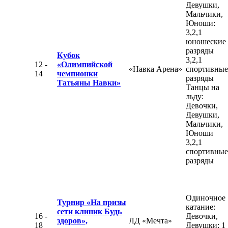
Девушки,
Мальчики,
Юноши:
3,2,1
юношеские
разряды
Кубок
3,2,1
12 -
«Олимпийской
«Навка Арена»
спортивные
14
чемпионки
разряды
Татьяны Навки»
Танцы на
льду:
Девочки,
Девушки,
Мальчики,
Юноши
3,2,1
спортивные
разряды
Одиночное
Турнир «На призы
катание:
сети клиник Будь
16 -
Девочки,
здоров»,
ЛД «Мечта»
18
Девушки: 1