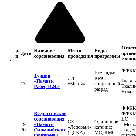
Ответ
р/
Название
Место
Виды
Даты
органи
н
соревнования
проведения
программы
главны
ФФК
Все виды:
Турнир
11 -
ЛД
КМС, 1
Главны
«Памяти
13
«Мечта»
спортивный
Ткалин
Рабер И.Я.»
разряд
Никол
ФФКК
Всероссийские
ФФКМ
соревнования
ДО
СК
Одиночное
19 -
«Памяти
«Моск
«Ледовый»
катание:
20
Олимпийского
академ
(ЦСКА)
МС, КМС
чемпиона С.
фигур