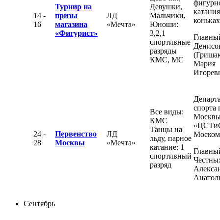
фигурн
Турнир на
Девушки,
катания
14 -
призы
ЛД
Мальчики,
конька
16
магазина
«Мечта»
Юноши:
«Фигурист»
3,2,1
Главный
спортивные
Денисо
разряды
(Гришак
КМС, МС
Мария
Игорев
Департ
спорта 
Все виды:
Москвы
КМС
«ЦСТи
Танцы на
24 -
Первенство
ЛД
Моском
льду, парное
28
Москвы
«Мечта»
катание: 1
Главный
спортивный
Честны
разряд
Алекса
Анатол
Сентябрь