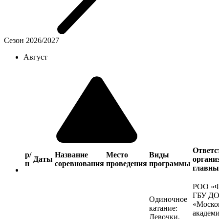
Сезон 2026/2027
Август
Ответс
р/
Название
Место
Виды
Даты
органи
н
соревнования
проведения
программы
главны
РОО «
ГБУ Д
Одиночное
«Моско
катание:
академ
Девочки,