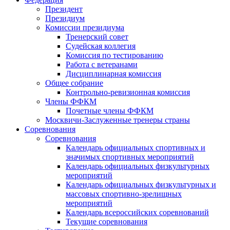
Президент
Президиум
Комиссии президиума
Тренерский совет
Судейская коллегия
Комиссия по тестированию
Работа с ветеранами
Дисциплинарная комиссия
Общее собрание
Контрольно-ревизионная комиссия
Члены ФФКМ
Почетные члены ФФКМ
Москвичи-Заслуженные тренеры страны
Соревнования
Соревнования
Календарь официальных спортивных и
значимых спортивных мероприятий
Календарь официальных физкультурных
мероприятий
Календарь официальных физкультурных и
массовых спортивно-зрелищных
мероприятий
Календарь всероссийских соревнований
Текущие соревнования