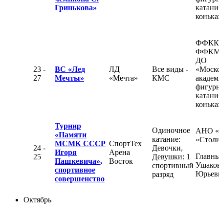
Гринькова»
катани
конька
ФФКК
ФФКМ
ДО
23 -
ВС «Лед
ЛД
Все виды -
«Моск
27
Мечты»
«Мечта»
КМС
академ
фигур
катани
конька
Турнир
Одиночное
АНО 
«Памяти
катание:
«Стол
МСМК СССР
СпортТех
24 -
Девочки,
Игоря
Арена
Главны
25
Девушки: 1
Пашкевича»,
Восток
Ушаков
спортивный
спортивное
Юрьев
разряд
совершенство
Октябрь