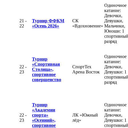
Одиночное
катание:
Девочки,
21 -
Турнир ФФКМ
СК
Девушки,
22
«Осень 2026»
«Вдохновение»
Мальчики,
Юноши: 1
спортивны
разряд
Одиночное
Турнир
катание:
«Спортивная
22 -
СпортТех
Девочки,
Столица»,
23
Арена Восток
Девушки: 1
спортивное
спортивны
совершенство
разряд
Турнир
Одиночное
«Академии
катание:
22 -
спорта»
ЛК «Южный
Девочки,
23
«Осенний»,
лёд»
Девушки: 1
спортивное
спортивны