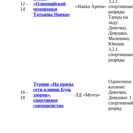
3,2,1
12 -
«Олимпийской
«Навка Арена»
спортивные
14
чемпионки
разряды
Татьяны Навки»
Танцы на
льду:
Девочки,
Девушки,
Мальчики,
Юноши
3,2,1
спортивные
разряды
Одиночное
Турнир «На призы
катание:
сети клиник Будь
16 -
Девочки,
здоров»,
ЛД «Мечта»
18
Девушки: 1
спортивное
спортивны
совершенство
разряд