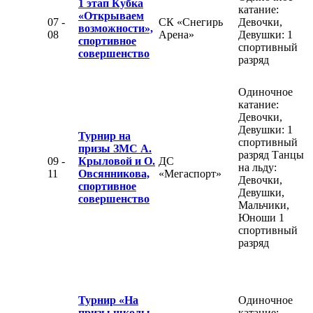
1 этап Кубка
катание:
«Открываем
07 -
СК «Снегирь
Девочки,
возможности»,
08
Арена»
Девушки: 1
спортивное
спортивный
совершенство
разряд
Одиночное
катание:
Девочки,
Девушки: 1
Турнир на
спортивный
призы ЗМС А.
разряд Танцы
09 -
Крыловой и О.
ДС
на льду:
11
Овсянникова,
«Мегаспорт»
Девочки,
спортивное
Девушки,
совершенство
Мальчики,
Юноши 1
спортивный
разряд
Турнир «На
Одиночное
призы школы
катание: