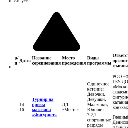
Август
Ответс
р/
Название
Место
Виды
Даты
органи
н
соревнования
проведения
программы
главны
РОО «
ГБУ Д
Одиночное
«Моско
катание:
академ
Девочки,
фигурн
Турнир на
Девушки,
катания
14 -
призы
ЛД
Мальчики,
конька
16
магазина
«Мечта»
Юноши:
«Фигурист»
3,2,1
Главный
спортивные
Денисо
разряды
(Гришак