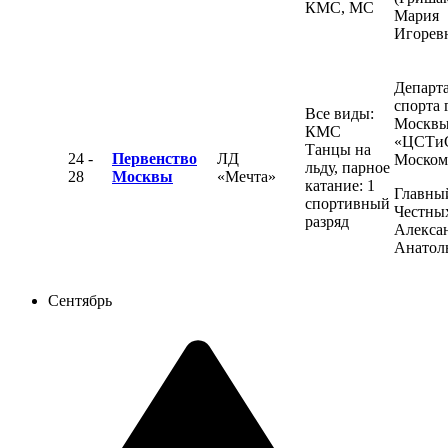
КМС, МС
Мария
Игорев
Департ
спорта 
Все виды:
Москвы
КМС
«ЦСТи
Танцы на
24 -
Первенство
ЛД
Моском
льду, парное
28
Москвы
«Мечта»
катание: 1
Главный
спортивный
Честны
разряд
Алекса
Анатол
Сентябрь