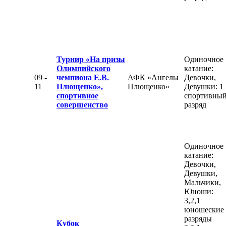
Турнир «На призы
Одиночное
Олимпийского
катание:
09 -
чемпиона Е.В.
АФК «Ангелы
Девочки,
11
Плющенко»,
Плющенко»
Девушки: 1
спортивное
спортивны
совершенство
разряд
Одиночное
катание:
Девочки,
Девушки,
Мальчики,
Юноши:
3,2,1
юношеские
разряды
Кубок