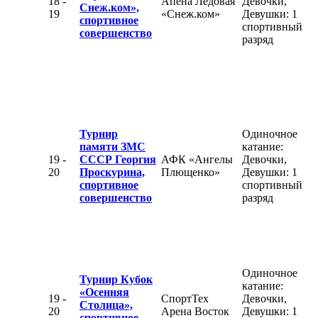
18 -
Апена Ледовая
Девочки,
Снеж.ком»,
19
«Снеж.ком»
Девушки: 1
спортивное
спортивный
совершенство
разряд
Турнир
Одиночное
памяти ЗМС
катание:
19 -
СССР Георгия
АФК «Ангелы
Девочки,
20
Проскурина,
Плющенко»
Девушки: 1
спортивное
спортивный
совершенство
разряд
Одиночное
Турнир Кубок
катание:
«Осенняя
19 -
СпортТех
Девочки,
Столица»,
20
Арена Восток
Девушки: 1
спортивное