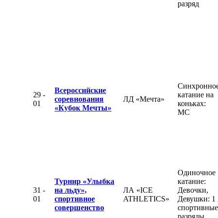
разряд
Синхронно
Всероссийские
29 -
катание на
соревнования
ЛД «Мечта»
01
коньках:
«Кубок Мечты»
МС
Одиночное
Турнир «Улыбка
катание:
31 -
на льду»,
ЛА «ICE
Девочки,
01
спортивное
ATHLETICS»
Девушки: 1
совершенство
спортивные
разряды