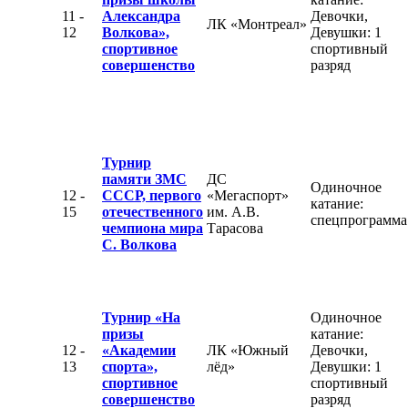
11 -
Александра
Девочки,
ЛК «Монтреал»
12
Волкова»,
Девушки: 1
спортивное
спортивный
совершенство
разряд
Турнир
памяти ЗМС
ДС
Одиночное
12 -
СССР, первого
«Мегаспорт»
катание:
15
отечественного
им. А.В.
спецпрограмма
чемпиона мира
Тарасова
С. Волкова
Турнир «На
Одиночное
призы
катание:
12 -
«Академии
ЛК «Южный
Девочки,
13
спорта»,
лёд»
Девушки: 1
спортивное
спортивный
совершенство
разряд