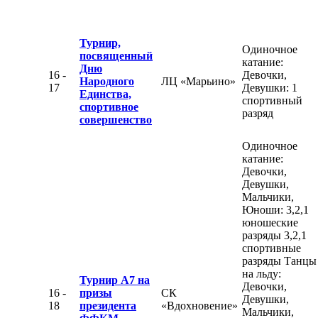
Турнир,
Одиночное
посвященный
катание:
Дню
16 -
Девочки,
Народного
ЛЦ «Марьино»
17
Девушки: 1
Единства,
спортивный
спортивное
разряд
совершенство
Одиночное
катание:
Девочки,
Девушки,
Мальчики,
Юноши: 3,2,1
юношеские
разряды 3,2,1
спортивные
разряды Танцы
на льду:
Турнир А7 на
Девочки,
16 -
призы
СК
Девушки,
18
президента
«Вдохновение»
Мальчики,