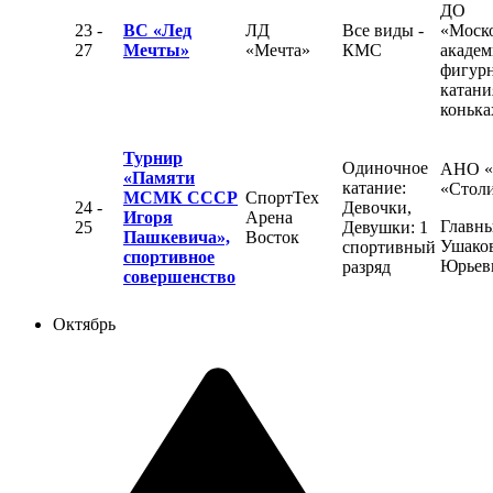
ДО
23 -
ВС «Лед
ЛД
Все виды -
«Моск
27
Мечты»
«Мечта»
КМС
академ
фигур
катани
конька
Турнир
Одиночное
АНО 
«Памяти
катание:
«Стол
МСМК СССР
СпортТех
24 -
Девочки,
Игоря
Арена
Главны
25
Девушки: 1
Пашкевича»,
Восток
Ушаков
спортивный
спортивное
Юрьев
разряд
совершенство
Октябрь