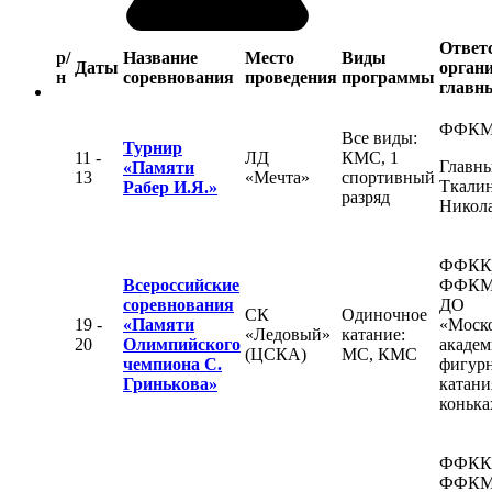
Ответ
р/
Название
Место
Виды
Даты
органи
н
соревнования
проведения
программы
главны
ФФК
Все виды:
Турнир
11 -
ЛД
КМС, 1
Главны
«Памяти
13
«Мечта»
спортивный
Ткалин
Рабер И.Я.»
разряд
Никол
ФФКК
Всероссийские
ФФКМ
соревнования
ДО
СК
Одиночное
19 -
«Памяти
«Моск
«Ледовый»
катание:
20
Олимпийского
академ
(ЦСКА)
МС, КМС
чемпиона С.
фигур
Гринькова»
катани
конька
ФФКК
ФФКМ