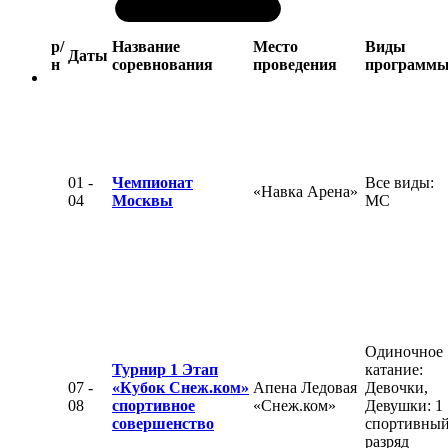
р/
Название
Место
Виды
Даты
н
соревнования
проведения
программ
01 -
Чемпионат
Все виды:
«Навка Арена»
04
Москвы
МС
Одиночное
Турнир 1 Этап
катание:
07 -
«Кубок Снеж.ком»
Апена Ледовая
Девочки,
08
спортивное
«Снеж.ком»
Девушки: 1
совершенство
спортивны
разряд