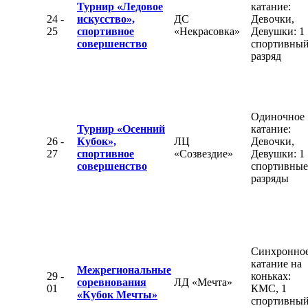
Турнир «Ледовое
катание:
24 -
искусство»,
ДС
Девочки,
25
спортивное
«Некрасовка»
Девушки: 1
совершенство
спортивны
разряд
Одиночное
Турнир «Осенний
катание:
26 -
Кубок»,
ЛЦ
Девочки,
27
спортивное
«Созвездие»
Девушки: 1
совершенство
спортивные
разряды
Синхронно
катание на
Межрегиональные
29 -
коньках:
соревнования
ЛД «Мечта»
01
КМС, 1
«Кубок Мечты»
спортивны