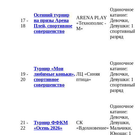
Одиночное
Осенний турнир
катание:
ARENA PLAY
17 -
на призы Арена
Девочки,
«Технополис -
18
Плей, спортивное
Девушки: 1
М»
совершенство
спортивны
разряд
Одиночное
Турнир «Мои
катание:
19 -
любимые коньки»,
ЛЦ «Синяя
Девочки,
20
спортивное
птица»
Девушки: 1
совершенство
спортивны
разряд
Одиночное
катание:
Девочки,
21 -
Турнир ФФКМ
СК
Девушки,
22
«Осень 2026»
«Вдохновение»
Мальчики,
Юноши: 1