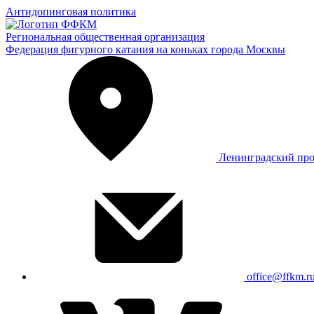
Антидопинговая политика
Региональная общественная организация
Федерация фигурного катания на коньках города Москвы
Ленинградский про
office@ffkm.r