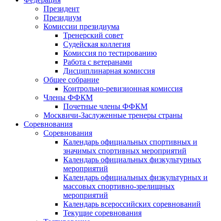
Президент
Президиум
Комиссии президиума
Тренерский совет
Судейская коллегия
Комиссия по тестированию
Работа с ветеранами
Дисциплинарная комиссия
Общее собрание
Контрольно-ревизионная комиссия
Члены ФФКМ
Почетные члены ФФКМ
Москвичи-Заслуженные тренеры страны
Соревнования
Соревнования
Календарь официальных спортивных и
значимых спортивных мероприятий
Календарь официальных физкультурных
мероприятий
Календарь официальных физкультурных и
массовых спортивно-зрелищных
мероприятий
Календарь всероссийских соревнований
Текущие соревнования