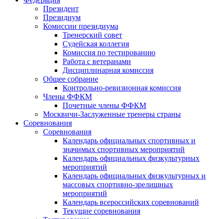
Президент
Президиум
Комиссии президиума
Тренерский совет
Судейская коллегия
Комиссия по тестированию
Работа с ветеранами
Дисциплинарная комиссия
Общее собрание
Контрольно-ревизионная комиссия
Члены ФФКМ
Почетные члены ФФКМ
Москвичи-Заслуженные тренеры страны
Соревнования
Соревнования
Календарь официальных спортивных и
значимых спортивных мероприятий
Календарь официальных физкультурных
мероприятий
Календарь официальных физкультурных и
массовых спортивно-зрелищных
мероприятий
Календарь всероссийских соревнований
Текущие соревнования