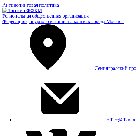
Антидопинговая политика
Региональная общественная организация
Федерация фигурного катания на коньках города Москвы
Ленинградский про
office@ffkm.r