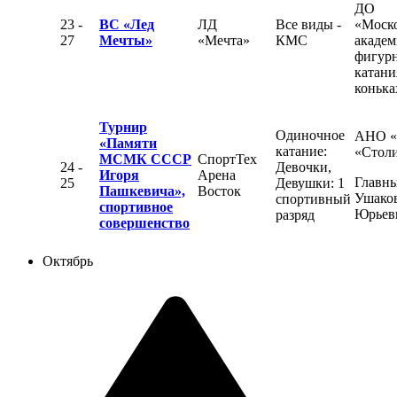
ДО
23 -
ВС «Лед
ЛД
Все виды -
«Моск
27
Мечты»
«Мечта»
КМС
академ
фигур
катани
конька
Турнир
Одиночное
АНО 
«Памяти
катание:
«Стол
МСМК СССР
СпортТех
24 -
Девочки,
Игоря
Арена
Главны
25
Девушки: 1
Пашкевича»,
Восток
Ушаков
спортивный
спортивное
Юрьев
разряд
совершенство
Октябрь