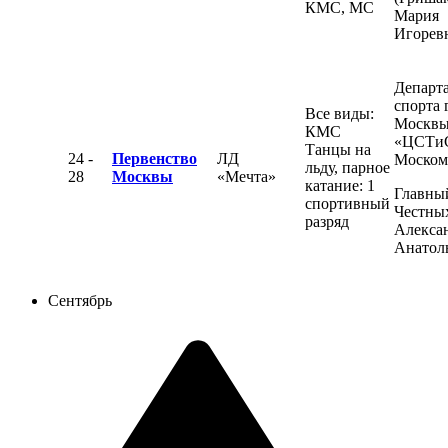
КМС, МС
Мария
Игорев
Департ
спорта 
Все виды:
Москвы
КМС
«ЦСТи
Танцы на
24 -
Первенство
ЛД
Моском
льду, парное
28
Москвы
«Мечта»
катание: 1
Главный
спортивный
Честны
разряд
Алекса
Анатол
Сентябрь