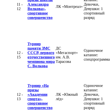
11 -
Александра
Девочки,
ЛК «Монтреал»
12
Волкова»,
Девушки: 1
спортивное
спортивный
совершенство
разряд
Турнир
памяти ЗМС
ДС
Одиночное
12 -
СССР, первого
«Мегаспорт»
катание:
15
отечественного
им. А.В.
спецпрограмма
чемпиона мира
Тарасова
С. Волкова
Турнир «На
Одиночное
призы
катание:
12 -
«Академии
ЛК «Южный
Девочки,
13
спорта»,
лёд»
Девушки: 1
спортивное
спортивный
совершенство
разряд