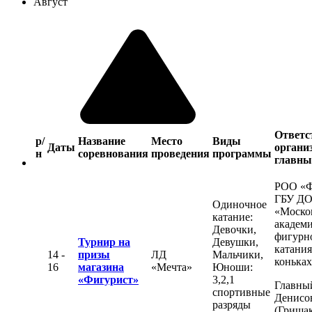
Август
Ответс
р/
Название
Место
Виды
Даты
органи
н
соревнования
проведения
программы
главны
РОО «
ГБУ Д
Одиночное
«Моско
катание:
академ
Девочки,
фигурн
Турнир на
Девушки,
катания
14 -
призы
ЛД
Мальчики,
конька
16
магазина
«Мечта»
Юноши:
«Фигурист»
3,2,1
Главный
спортивные
Денисо
разряды
(Гришак