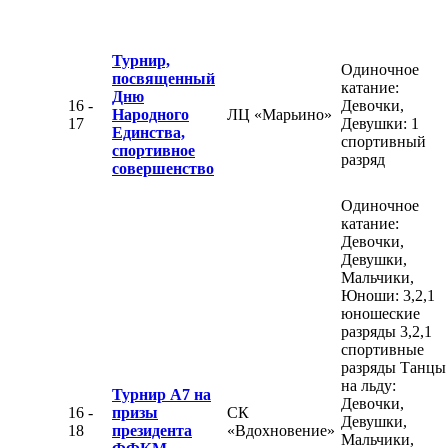
Турнир,
Одиночное
посвященный
катание:
Дню
16 -
Девочки,
Народного
ЛЦ «Марьино»
17
Девушки: 1
Единства,
спортивный
спортивное
разряд
совершенство
Одиночное
катание:
Девочки,
Девушки,
Мальчики,
Юноши: 3,2,1
юношеские
разряды 3,2,1
спортивные
разряды Танцы
на льду:
Турнир А7 на
Девочки,
16 -
призы
СК
Девушки,
18
президента
«Вдохновение»
Мальчики,