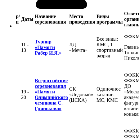
Ответ
р/
Название
Место
Виды
Даты
органи
н
соревнования
проведения
программы
главны
ФФК
Все виды:
Турнир
11 -
ЛД
КМС, 1
Главны
«Памяти
13
«Мечта»
спортивный
Ткалин
Рабер И.Я.»
разряд
Никол
ФФКК
Всероссийские
ФФКМ
соревнования
ДО
СК
Одиночное
19 -
«Памяти
«Моск
«Ледовый»
катание:
20
Олимпийского
академ
(ЦСКА)
МС, КМС
чемпиона С.
фигур
Гринькова»
катани
конька
ФФКК
ФФКМ