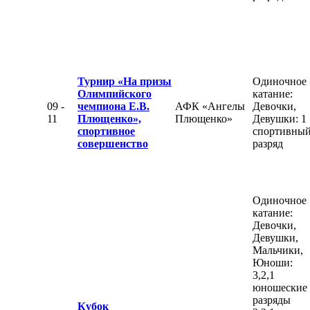
Турнир «На призы
Одиночное
Олимпийского
катание:
09 -
чемпиона Е.В.
АФК «Ангелы
Девочки,
11
Плющенко»,
Плющенко»
Девушки: 1
спортивное
спортивны
совершенство
разряд
Одиночное
катание:
Девочки,
Девушки,
Мальчики,
Юноши:
3,2,1
юношеские
разряды
Кубок