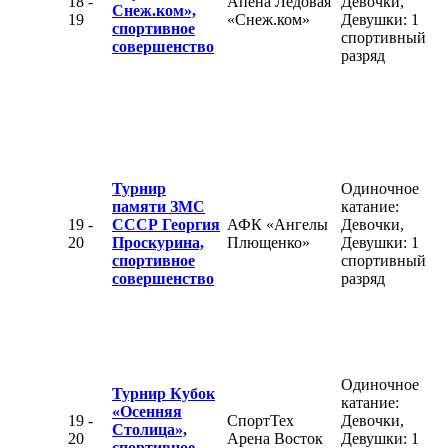
18 -
Апена Ледовая
Девочки,
Снеж.ком»,
19
«Снеж.ком»
Девушки: 1
спортивное
спортивный
совершенство
разряд
Турнир
Одиночное
памяти ЗМС
катание:
19 -
СССР Георгия
АФК «Ангелы
Девочки,
20
Проскурина,
Плющенко»
Девушки: 1
спортивное
спортивный
совершенство
разряд
Одиночное
Турнир Кубок
катание:
«Осенняя
19 -
СпортТех
Девочки,
Столица»,
20
Арена Восток
Девушки: 1
спортивное