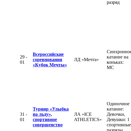
разряд
Синхронно
Всероссийские
29 -
катание на
соревнования
ЛД «Мечта»
01
коньках:
«Кубок Мечты»
МС
Одиночное
Турнир «Улыбка
катание:
31 -
на льду»,
ЛА «ICE
Девочки,
01
спортивное
ATHLETICS»
Девушки: 1
совершенство
спортивные
разряды