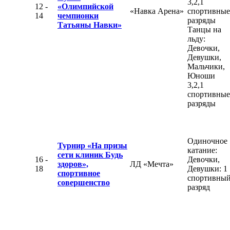
3,2,1
12 -
«Олимпийской
«Навка Арена»
спортивные
14
чемпионки
разряды
Татьяны Навки»
Танцы на
льду:
Девочки,
Девушки,
Мальчики,
Юноши
3,2,1
спортивные
разряды
Одиночное
Турнир «На призы
катание:
сети клиник Будь
16 -
Девочки,
здоров»,
ЛД «Мечта»
18
Девушки: 1
спортивное
спортивны
совершенство
разряд