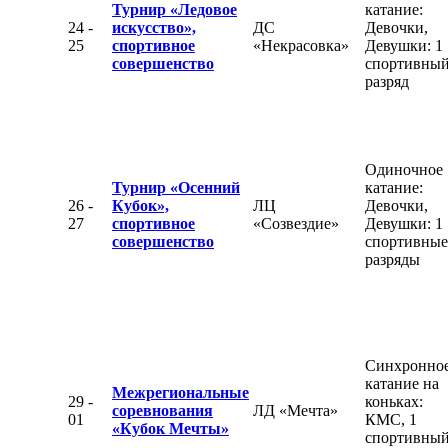
Турнир «Ледовое
катание:
24 -
искусство»,
ДС
Девочки,
25
спортивное
«Некрасовка»
Девушки: 1
совершенство
спортивны
разряд
Одиночное
Турнир «Осенний
катание:
26 -
Кубок»,
ЛЦ
Девочки,
27
спортивное
«Созвездие»
Девушки: 1
совершенство
спортивные
разряды
Синхронно
катание на
Межрегиональные
29 -
коньках:
соревнования
ЛД «Мечта»
01
КМС, 1
«Кубок Мечты»
спортивны