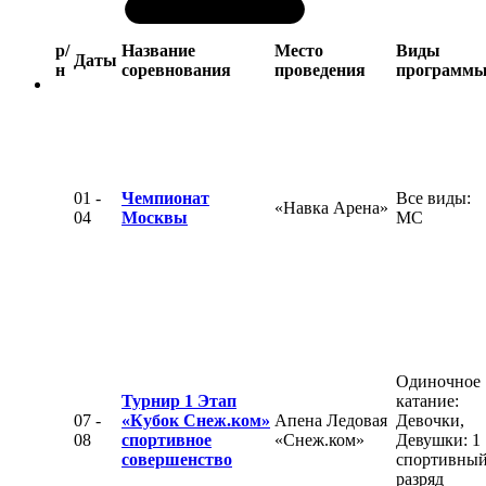
р/
Название
Место
Виды
Даты
н
соревнования
проведения
программ
01 -
Чемпионат
Все виды:
«Навка Арена»
04
Москвы
МС
Одиночное
Турнир 1 Этап
катание:
07 -
«Кубок Снеж.ком»
Апена Ледовая
Девочки,
08
спортивное
«Снеж.ком»
Девушки: 1
совершенство
спортивны
разряд