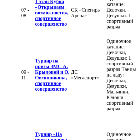
1 этап Кубка
катание:
«Открываем
07 -
СК «Снегирь
Девочки,
возможности»,
08
Арена»
Девушки: 1
спортивное
спортивный
совершенство
разряд
Одиночное
катание:
Девочки,
Девушки: 1
Турнир на
спортивный
призы ЗМС А.
разряд Танцы
09 -
Крыловой и О.
ДС
на льду:
11
Овсянникова,
«Мегаспорт»
Девочки,
спортивное
Девушки,
совершенство
Мальчики,
Юноши 1
спортивный
разряд
Турнир «На
Одиночное
призы школы
катание: