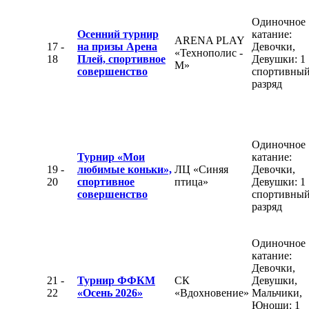
Одиночное
Осенний турнир
катание:
ARENA PLAY
17 -
на призы Арена
Девочки,
«Технополис -
18
Плей, спортивное
Девушки: 1
М»
совершенство
спортивны
разряд
Одиночное
Турнир «Мои
катание:
19 -
любимые коньки»,
ЛЦ «Синяя
Девочки,
20
спортивное
птица»
Девушки: 1
совершенство
спортивны
разряд
Одиночное
катание:
Девочки,
21 -
Турнир ФФКМ
СК
Девушки,
22
«Осень 2026»
«Вдохновение»
Мальчики,
Юноши: 1