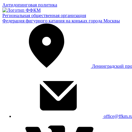
Антидопинговая политика
Региональная общественная организация
Федерация фигурного катания на коньках города Москвы
Ленинградский про
office@ffkm.r