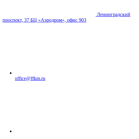
Ленинградский
проспект, 37 БЦ «Аэродром», офис 903
office@ffkm.ru