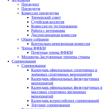
Президент
Президиум
Комиссии президиума
Тренерский совет
Судейская коллегия
Комиссия по тестированию
Работа с ветеранами
Дисциплинарная комиссия
Общее собрание
Контрольно-ревизионная комиссия
Члены ФФКМ
Почетные члены ФФКМ
Москвичи-Заслуженные тренеры страны
Соревнования
Соревнования
Календарь официальных спортивных и
значимых спортивных мероприятий
Календарь официальных физкультурных
мероприятий
Календарь официальных физкультурных и
массовых спортивно-зрелищных
мероприятий
Календарь всероссийских соревнований
Текущие соревнования