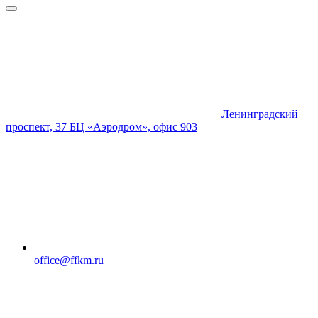
Ленинградский
проспект, 37 БЦ «Аэродром», офис 903
office@ffkm.ru