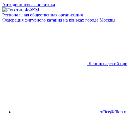
Антидопинговая политика
Региональная общественная организация
Федерация фигурного катания на коньках города Москвы
Ленинградский про
office@ffkm.r