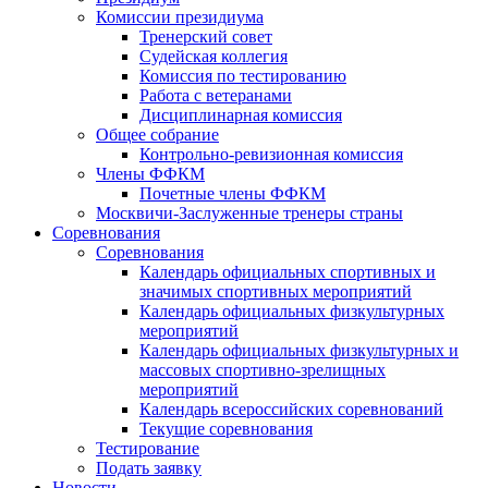
Комиссии президиума
Тренерский совет
Судейская коллегия
Комиссия по тестированию
Работа с ветеранами
Дисциплинарная комиссия
Общее собрание
Контрольно-ревизионная комиссия
Члены ФФКМ
Почетные члены ФФКМ
Москвичи-Заслуженные тренеры страны
Соревнования
Соревнования
Календарь официальных спортивных и
значимых спортивных мероприятий
Календарь официальных физкультурных
мероприятий
Календарь официальных физкультурных и
массовых спортивно-зрелищных
мероприятий
Календарь всероссийских соревнований
Текущие соревнования
Тестирование
Подать заявку
Новости