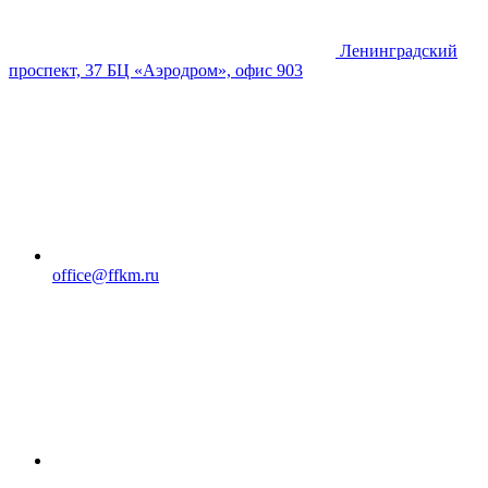
Ленинградский
проспект, 37 БЦ «Аэродром», офис 903
office@ffkm.ru