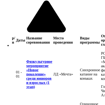
О
р/
Название
Место
Виды
Даты
ор
н
соревнования
проведения
программы
гл
Р
Г
Физкультурное
«М
мероприятие
ак
«Новое
Синхронное
фи
01 -
поколение»
ЛД «Мечта»
катание на
ка
01
среди юниоров
коньках
ко
и взрослых (1
Гл
этап)
Чи
Ал
Одиночное