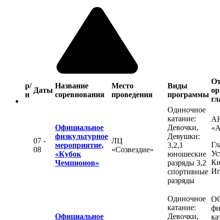
От
р/
Название
Место
Виды
Даты
ор
н
соревнования
проведения
программы
гл
Одиночное
катание:
А
Официальное
Девочки,
«
физкультурное
Девушки:
07 -
ЛЦ
Гл
мероприятие,
3,2,1
08
«Созвездие»
Ус
«Кубок
юношеские
Ки
Чемпионов»
разряды 3,2
Иг
спортивные
разряды
Одиночное
О
катание:
фи
Официальное
Девочки,
ка