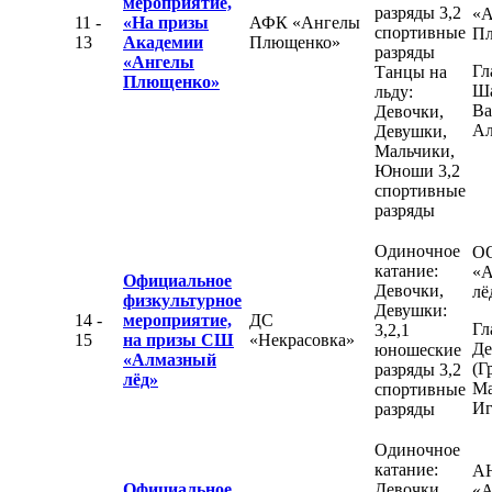
мероприятие,
разряды 3,2
«А
11 -
«На призы
АФК «Ангелы
спортивные
П
13
Академии
Плющенко»
разряды
«Ангелы
Гл
Танцы на
Плющенко»
Ш
льду:
Ва
Девочки,
Ал
Девушки,
Мальчики,
Юноши 3,2
спортивные
разряды
Одиночное
О
катание:
«А
Официальное
Девочки,
лё
физкультурное
Девушки:
14 -
мероприятие,
ДС
Гл
3,2,1
15
на призы СШ
«Некрасовка»
Де
юношеские
«Алмазный
(Г
разряды 3,2
лёд»
Ма
спортивные
Иг
разряды
Одиночное
катание:
А
Официальное
Девочки,
«