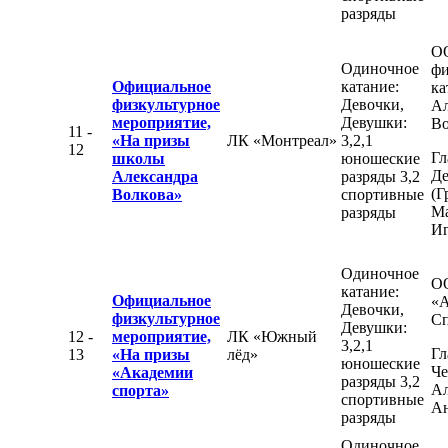
разряды
О
Одиночное
фи
Официальное
катание:
ка
физкультурное
Девочки,
Ал
мероприятие,
Девушки:
Во
11 -
«На призы
ЛК «Монтреал»
3,2,1
12
Гл
школы
юношеские
Де
Александра
разряды 3,2
(Г
Волкова»
спортивные
М
разряды
Иг
Одиночное
О
катание:
Официальное
«А
Девочки,
физкультурное
Сп
Девушки:
12 -
мероприятие,
ЛК «Южный
3,2,1
Гл
13
«На призы
лёд»
юношеские
Че
«Академии
разряды 3,2
Ал
спорта»
спортивные
Ан
разряды
Одиночное