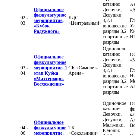
катание:
А
Официальное
Девочки,
«
физкультурное
Девушки:
02 -
ЛДС
Гл
мероприятие,
3,2,1
03
«Центральный»
Ус
«Кубок
юношеские
К
Радужного»
разряды 3,2
Иг
спортивные
разряды
Одиночное
катание:
О
Официальное
Девочки,
«М
физкультурное
Девушки:
03 -
мероприятие, 1
СК «Самолет-
Гл
3,2,1
04
этап Кубка
Арена»
Ио
юношеские
«Маттерхорн-
М
разряды 3,2
Восхождение»
Ал
спортивные
разряды
Одиночное
О
катание:
фи
Девочки,
ка
Девушки,
Ал
Официальное
Мальчики,
Во
04 -
физкультурное
ТК
Юноши:
06
мероприятие,
«Сокольники»