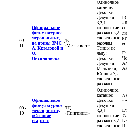
Одиночное
катание:
Девочки,
Девушки:
Р
3,2,1
«Л
Официальное
юношеские
сп
физкультурное
разряды 3,2
ли
мероприятие,
спортивные
ка
09 -
ДС
на призы ЗМС
разряды
ко
11
«Мегаспорт»
А. Крыловой и
Танцы на
Гл
О.
льду:
Че
Овсянникова
Девочки,
Ал
Девушки,
Ан
Мальчики,
Юноши 3,2
спортивные
разряды
Одиночное
катание:
А
Официальное
Девочки,
«
физкультурное
Девушки:
09 -
ЛЦ
Гл
мероприятие,
3,2,1
10
«Пингвины»
Ус
«Осенние
юношеские
К
старты»
разряды 3,2
Иг
спортивные