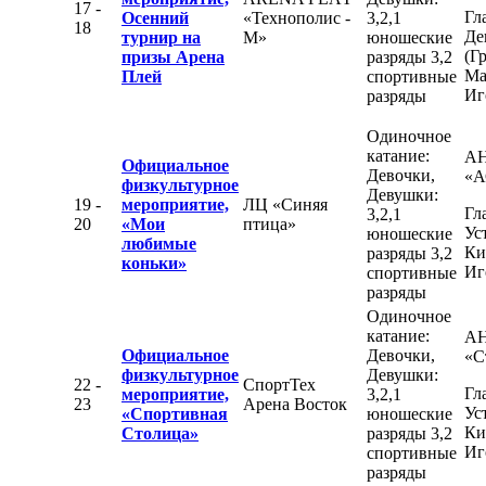
17 -
Гл
Осенний
«Технополис -
3,2,1
18
Де
турнир на
М»
юношеские
(Г
призы Арена
разряды 3,2
Ма
Плей
спортивные
Иг
разряды
Одиночное
катание:
А
Официальное
Девочки,
«А
физкультурное
Девушки:
19 -
мероприятие,
ЛЦ «Синяя
Гл
3,2,1
20
«Мои
птица»
Ус
юношеские
любимые
Ки
разряды 3,2
коньки»
Иг
спортивные
разряды
Одиночное
катание:
АН
Официальное
Девочки,
«С
физкультурное
Девушки:
22 -
СпортТех
Гл
мероприятие,
3,2,1
23
Арена Восток
Ус
«Спортивная
юношеские
Ки
Столица»
разряды 3,2
Иг
спортивные
разряды