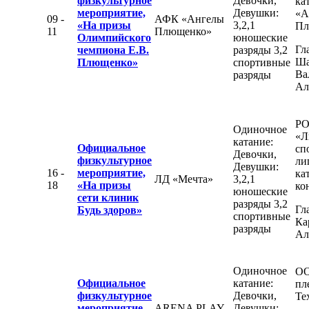
физкультурное
Девочки,
ка
мероприятие,
Девушки:
«А
09 -
АФК «Ангелы
«На призы
3,2,1
Пл
11
Плющенко»
Олимпийского
юношеские
Гл
чемпиона Е.В.
разряды 3,2
Ша
Плющенко»
спортивные
Ва
разряды
Ал
Р
Одиночное
«Л
катание:
Официальное
сп
Девочки,
физкультурное
ли
Девушки:
16 -
мероприятие,
ка
ЛД «Мечта»
3,2,1
18
«На призы
ко
юношеские
сети клиник
разряды 3,2
Гл
Будь здоров»
спортивные
Ка
разряды
Ал
Одиночное
ОО
Официальное
катание:
пл
физкультурное
Девочки,
Те
мероприятие,
ARENA PLAY
Девушки: