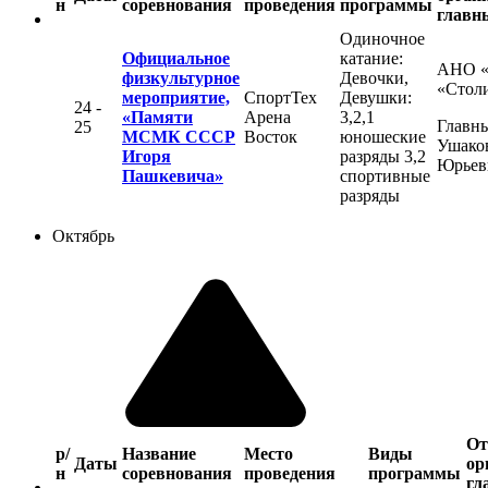
н
соревнования
проведения
программы
главн
Одиночное
Официальное
катание:
АНО 
физкультурное
Девочки,
«Стол
мероприятие,
СпортТех
Девушки:
24 -
«Памяти
Арена
3,2,1
Главны
25
МСМК СССР
Восток
юношеские
Ушако
Игоря
разряды 3,2
Юрьев
Пашкевича»
спортивные
разряды
Октябрь
От
р/
Название
Место
Виды
Даты
ор
н
соревнования
проведения
программы
гл