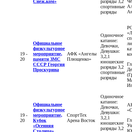
Че
Снеж.ком»
разряды 3,2
Ал
спортивные
Ан
разряды
Р
«Л
Одиночное
сп
катание:
Официальное
ли
Девочки,
физкультурное
ка
Девушки:
19 -
мероприятие,
АФК «Ангелы
ко
3,2,1
20
памяти ЗМС
Плющенко»
юношеские
Гл
СССР Георгия
разряды 3,2
Де
Проскурина
спортивные
(Г
разряды
М
Иг
Одиночное
катание:
Официальное
А
Девочки,
физкультурное
«С
Девушки:
19 -
мероприятие,
СпортТех
3,2,1
Гл
20
Кубок
Арена Восток
юношеские
Уш
«Осенняя
разряды 3,2
Ю
Столица»