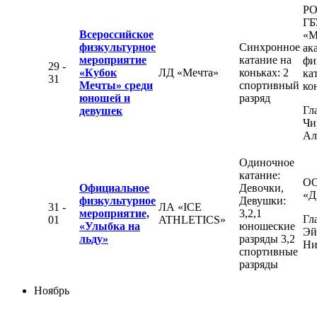
РО
ГБ
Всероссийское
«М
физкультурное
Синхронное
ак
мероприятие
катание на
фи
29 -
«Кубок
ЛД «Мечта»
коньках: 2
ка
31
Мечты» среди
спортивный
ко
юношей и
разряд
Гл
девушек
Чи
Ал
Одиночное
катание:
О
Официальное
Девочки,
«Д
физкультурное
Девушки:
31 -
ЛА «ICE
мероприятие,
3,2,1
Гл
01
ATHLETICS»
«Улыбка на
юношеские
Эй
льду»
разряды 3,2
Ни
спортивные
разряды
Ноябрь