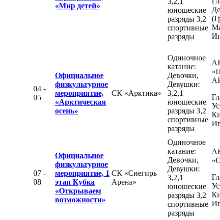
Гл
3,2,1
«Мир детей»
Де
юношеские
(Г
разряды 3,2
М
спортивные
Иг
разряды
Одиночное
А
катание:
«
Официальное
Девочки,
А
физкультурное
Девушки:
04 -
мероприятие,
СК «Арктика»
3,2,1
Гл
05
«Арктическая
юношеские
Ус
осень»
разряды 3,2
К
спортивные
Иг
разряды
Одиночное
катание:
А
Официальное
Девочки,
«С
физкультурное
Девушки:
07 -
мероприятие, 1
СК «Снегирь
Гл
3,2,1
08
этап Кубка
Арена»
Ус
юношеские
«Открываем
К
разряды 3,2
возможности»
Иг
спортивные
разряды