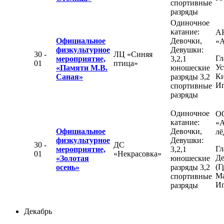
спортивные
разряды
Одиночное
катание:
А
Официальное
Девочки,
«
физкультурное
Девушки:
30 -
ЛЦ «Синяя
Гл
мероприятие,
3,2,1
01
птица»
Ус
«Памяти М.В.
юношеские
К
Саная»
разряды 3,2
Иг
спортивные
разряды
Одиночное
О
катание:
«
Официальное
Девочки,
лё
физкультурное
Девушки:
30 -
ДС
Гл
мероприятие,
3,2,1
01
«Некрасовка»
Де
«Золотая
юношеские
(Г
осень»
разряды 3,2
М
спортивные
Иг
разряды
Декабрь