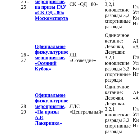
25 -
мероприятие,
СК «ОД - 80»
3,2,1
Гл
25
на призы ГАУ
юношеские
Ус
«СК ОД - 80»
разряды 3,2
Ки
Москомспорта
спортивные
Иг
разряды
Одиночное
катание:
А
Официальное
Девочки,
«А
физкультурное
Девушки:
26 -
ЛЦ
Гл
мероприятие,
3,2,1
27
«Созвездие»
Ус
«Осенний
юношеские
Ки
Кубок»
разряды 3,2
Иг
спортивные
разряды
Одиночное
катание:
А
Официальное
Девочки,
«А
физкультурное
Девушки:
28 -
мероприятие,
ЛДС
Гл
3,2,1
29
«На призы
«Центральный»
Ус
юношеские
А.Р.
Ки
разряды 3,2
Лакерника»
Иг
спортивные
разряды