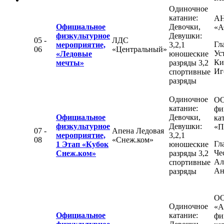
Одиночное
катание:
А
Официальное
Девочки,
«А
физкультурное
Девушки:
05 -
ЛДС
Гл
мероприятие,
3,2,1
06
«Центральный»
Ус
«Ледовые
юношеские
Ки
мечты»
разряды 3,2
Иг
спортивные
разряды
Одиночное
ОО
катание:
фи
Официальное
Девочки,
ка
физкультурное
Девушки:
«П
07 -
Апена Ледовая
мероприятие,
3,2,1
08
«Снеж.ком»
Гл
1 Этап «Кубок
юношеские
Че
Снеж.ком»
разряды 3,2
Ал
спортивные
Ан
разряды
О
Одиночное
«А
Официальное
катание:
фи