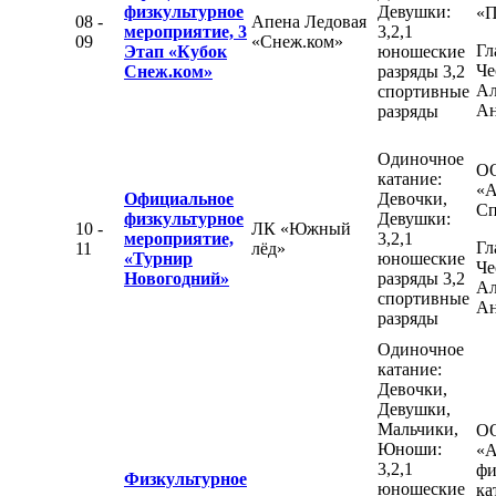
физкультурное
Девушки:
«П
08 -
Апена Ледовая
мероприятие, 3
3,2,1
09
«Снеж.ком»
Гл
Этап «Кубок
юношеские
Че
Снеж.ком»
разряды 3,2
Ал
спортивные
Ан
разряды
Одиночное
О
катание:
«А
Официальное
Девочки,
Сп
физкультурное
Девушки:
10 -
ЛК «Южный
мероприятие,
3,2,1
Гл
11
лёд»
«Турнир
юношеские
Че
Новогодний»
разряды 3,2
Ал
спортивные
Ан
разряды
Одиночное
катание:
Девочки,
Девушки,
Мальчики,
О
Юноши:
«А
3,2,1
фи
Физкультурное
юношеские
ка