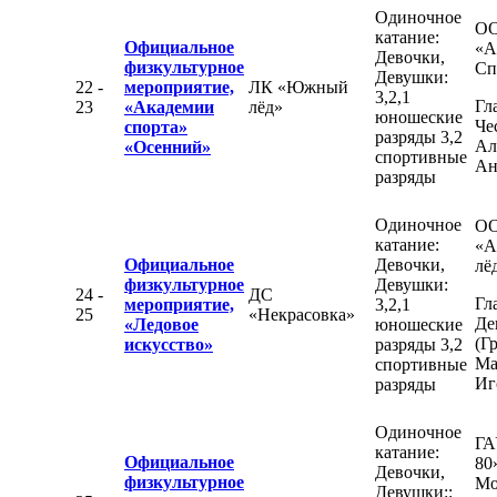
Одиночное
О
катание:
Официальное
«А
Девочки,
физкультурное
Сп
Девушки:
22 -
мероприятие,
ЛК «Южный
3,2,1
Гл
23
«Академии
лёд»
юношеские
Че
спорта»
разряды 3,2
Ал
«Осенний»
спортивные
Ан
разряды
Одиночное
О
катание:
«А
Официальное
Девочки,
лё
физкультурное
Девушки:
24 -
ДС
Гл
мероприятие,
3,2,1
25
«Некрасовка»
Де
«Ледовое
юношеские
(Г
искусство»
разряды 3,2
Ма
спортивные
Иг
разряды
Одиночное
ГА
катание:
Официальное
80
Девочки,
физкультурное
Мо
Девушки::