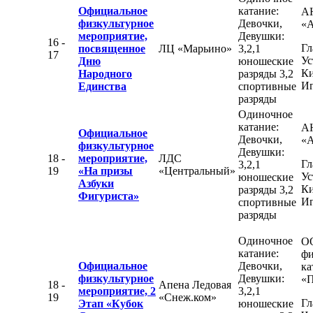
Официальное
катание:
А
физкультурное
Девочки,
«
мероприятие,
Девушки:
16 -
Гл
посвященное
ЛЦ «Марьино»
3,2,1
17
Ус
Дню
юношеские
К
Народного
разряды 3,2
Иг
Единства
спортивные
разряды
Одиночное
катание:
А
Официальное
Девочки,
«
физкультурное
Девушки:
18 -
мероприятие,
ЛДС
Гл
3,2,1
19
«На призы
«Центральный»
Ус
юношеские
Азбуки
К
разряды 3,2
Фигуриста»
Иг
спортивные
разряды
Одиночное
О
катание:
фи
Официальное
Девочки,
ка
физкультурное
Девушки:
«П
18 -
Апена Ледовая
мероприятие, 2
3,2,1
19
«Снеж.ком»
Гл
Этап «Кубок
юношеские