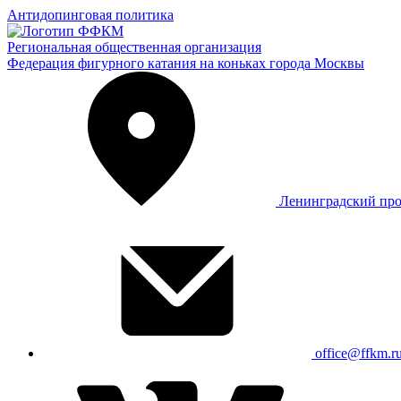
Антидопинговая политика
Региональная общественная организация
Федерация фигурного катания на коньках города Москвы
Ленинградский про
office@ffkm.r