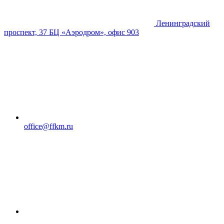
Ленинградский
проспект, 37 БЦ «Аэродром», офис 903
office@ffkm.ru