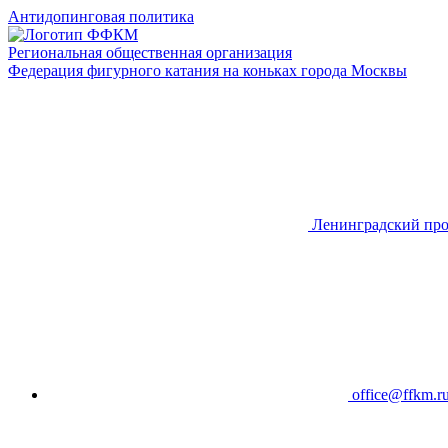
Антидопинговая политика
Региональная общественная организация
Федерация фигурного катания на коньках города Москвы
Ленинградский про
office@ffkm.r