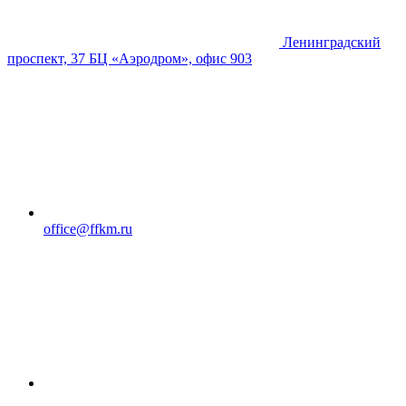
Ленинградский
проспект, 37 БЦ «Аэродром», офис 903
office@ffkm.ru