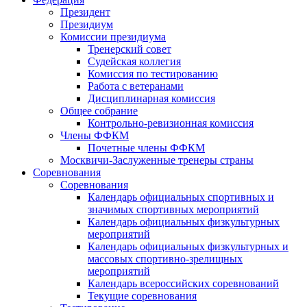
Президент
Президиум
Комиссии президиума
Тренерский совет
Судейская коллегия
Комиссия по тестированию
Работа с ветеранами
Дисциплинарная комиссия
Общее собрание
Контрольно-ревизионная комиссия
Члены ФФКМ
Почетные члены ФФКМ
Москвичи-Заслуженные тренеры страны
Соревнования
Соревнования
Календарь официальных спортивных и
значимых спортивных мероприятий
Календарь официальных физкультурных
мероприятий
Календарь официальных физкультурных и
массовых спортивно-зрелищных
мероприятий
Календарь всероссийских соревнований
Текущие соревнования