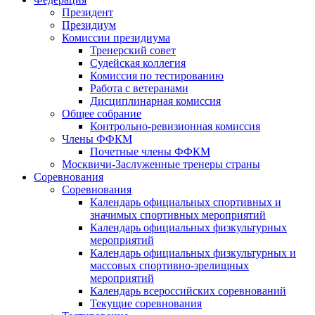
Президент
Президиум
Комиссии президиума
Тренерский совет
Судейская коллегия
Комиссия по тестированию
Работа с ветеранами
Дисциплинарная комиссия
Общее собрание
Контрольно-ревизионная комиссия
Члены ФФКМ
Почетные члены ФФКМ
Москвичи-Заслуженные тренеры страны
Соревнования
Соревнования
Календарь официальных спортивных и
значимых спортивных мероприятий
Календарь официальных физкультурных
мероприятий
Календарь официальных физкультурных и
массовых спортивно-зрелищных
мероприятий
Календарь всероссийских соревнований
Текущие соревнования