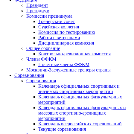
Президент
Президиум
Комиссии президиума
Тренерский совет
Судейская коллегия
Комиссия по тестированию
Работа с ветеранами
Дисциплинарная комиссия
Общее собрание
Контрольно-ревизионная комиссия
Члены ФФКМ
Почетные члены ФФКМ
Москвичи-Заслуженные тренеры страны
Соревнования
Соревнования
Календарь официальных спортивных и
значимых спортивных мероприятий
Календарь официальных физкультурных
мероприятий
Календарь официальных физкультурных и
массовых спортивно-зрелищных
мероприятий
Календарь всероссийских соревнований
Текущие соревнования