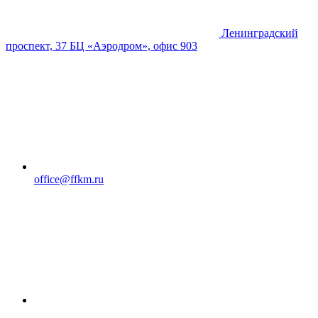
Ленинградский
проспект, 37 БЦ «Аэродром», офис 903
office@ffkm.ru