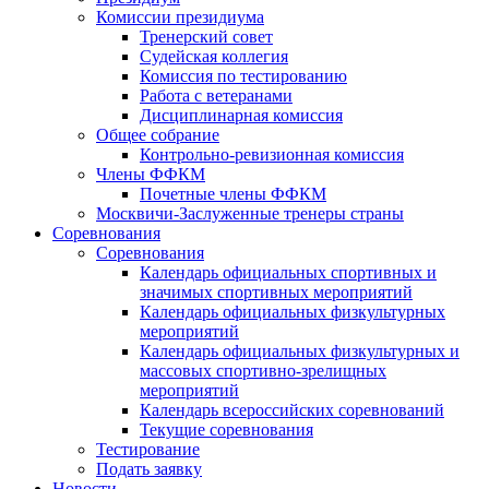
Комиссии президиума
Тренерский совет
Судейская коллегия
Комиссия по тестированию
Работа с ветеранами
Дисциплинарная комиссия
Общее собрание
Контрольно-ревизионная комиссия
Члены ФФКМ
Почетные члены ФФКМ
Москвичи-Заслуженные тренеры страны
Соревнования
Соревнования
Календарь официальных спортивных и
значимых спортивных мероприятий
Календарь официальных физкультурных
мероприятий
Календарь официальных физкультурных и
массовых спортивно-зрелищных
мероприятий
Календарь всероссийских соревнований
Текущие соревнования
Тестирование
Подать заявку
Новости