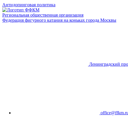
Антидопинговая политика
Региональная общественная организация
Федерация фигурного катания на коньках города Москвы
Ленинградский про
office@ffkm.r