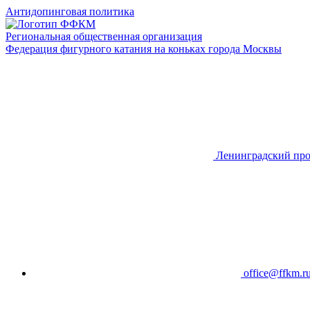
Антидопинговая политика
Региональная общественная организация
Федерация фигурного катания на коньках города Москвы
Ленинградский про
office@ffkm.r