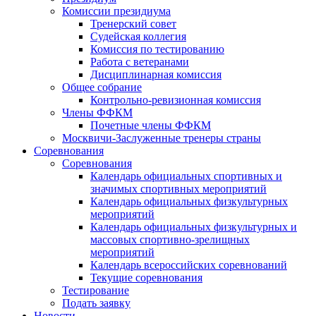
Комиссии президиума
Тренерский совет
Судейская коллегия
Комиссия по тестированию
Работа с ветеранами
Дисциплинарная комиссия
Общее собрание
Контрольно-ревизионная комиссия
Члены ФФКМ
Почетные члены ФФКМ
Москвичи-Заслуженные тренеры страны
Соревнования
Соревнования
Календарь официальных спортивных и
значимых спортивных мероприятий
Календарь официальных физкультурных
мероприятий
Календарь официальных физкультурных и
массовых спортивно-зрелищных
мероприятий
Календарь всероссийских соревнований
Текущие соревнования
Тестирование
Подать заявку
Новости