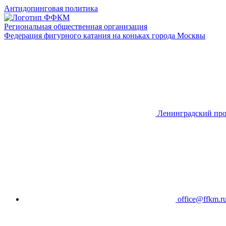
Антидопинговая политика
Региональная общественная организация
Федерация фигурного катания на коньках города Москвы
Ленинградский про
office@ffkm.r