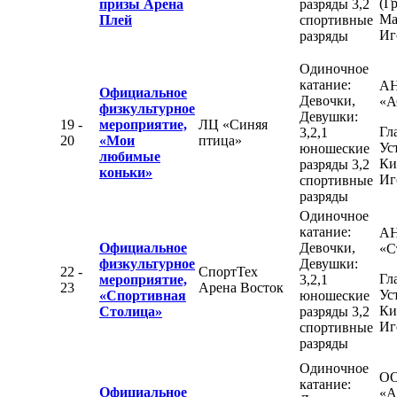
(Г
призы Арена
разряды 3,2
Ма
Плей
спортивные
Иг
разряды
Одиночное
катание:
А
Официальное
Девочки,
«А
физкультурное
Девушки:
19 -
мероприятие,
ЛЦ «Синяя
Гл
3,2,1
20
«Мои
птица»
Ус
юношеские
любимые
Ки
разряды 3,2
коньки»
Иг
спортивные
разряды
Одиночное
катание:
АН
Официальное
Девочки,
«С
физкультурное
Девушки:
22 -
СпортТех
Гл
мероприятие,
3,2,1
23
Арена Восток
Ус
«Спортивная
юношеские
Ки
Столица»
разряды 3,2
Иг
спортивные
разряды
Одиночное
О
катание:
Официальное
«А