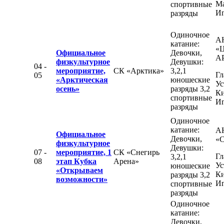
М
спортивные
Иг
разряды
Одиночное
А
катание:
«
Официальное
Девочки,
А
физкультурное
Девушки:
04 -
мероприятие,
СК «Арктика»
3,2,1
Гл
05
«Арктическая
юношеские
Ус
осень»
разряды 3,2
К
спортивные
Иг
разряды
Одиночное
катание:
А
Официальное
Девочки,
«С
физкультурное
Девушки:
07 -
мероприятие, 1
СК «Снегирь
Гл
3,2,1
08
этап Кубка
Арена»
Ус
юношеские
«Открываем
К
разряды 3,2
возможности»
Иг
спортивные
разряды
Одиночное
катание:
Девочки,