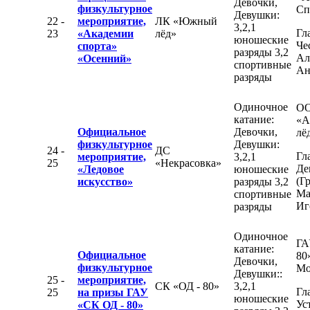
Девочки,
физкультурное
Сп
Девушки:
22 -
мероприятие,
ЛК «Южный
3,2,1
Гл
23
«Академии
лёд»
юношеские
Че
спорта»
разряды 3,2
Ал
«Осенний»
спортивные
Ан
разряды
Одиночное
О
катание:
«А
Официальное
Девочки,
лё
физкультурное
Девушки:
24 -
ДС
Гл
мероприятие,
3,2,1
25
«Некрасовка»
Де
«Ледовое
юношеские
(Г
искусство»
разряды 3,2
Ма
спортивные
Иг
разряды
Одиночное
ГА
катание:
Официальное
80
Девочки,
физкультурное
Мо
Девушки::
25 -
мероприятие,
СК «ОД - 80»
3,2,1
Гл
25
на призы ГАУ
юношеские
Ус
«СК ОД - 80»