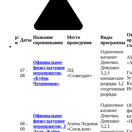
От
р/
Название
Место
Виды
Даты
ор
н
соревнования
проведения
программы
гл
Одиночное
катание:
А
Официальное
Девочки,
«
физкультурное
Девушки:
07 -
ЛЦ
Гл
мероприятие,
3,2,1
08
«Созвездие»
Ус
«Кубок
юношеские
Ки
Чемпионов»
разряды 3,2
Иг
спортивные
разряды
Одиночное
О
катание:
фи
Официальное
Девочки,
ка
физкультурное
Девушки:
«П
08 -
Апена Ледовая
мероприятие, 3
3,2,1
09
«Снеж.ком»
Гл
Этап «Кубок
юношеские