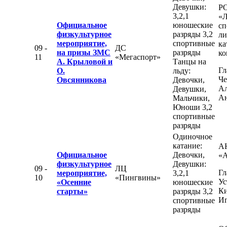
Девушки:
Р
3,2,1
«Л
Официальное
юношеские
сп
физкультурное
разряды 3,2
ли
мероприятие,
спортивные
ка
09 -
ДС
на призы ЗМС
разряды
ко
11
«Мегаспорт»
А. Крыловой и
Танцы на
Гл
О.
льду:
Че
Овсянникова
Девочки,
Ал
Девушки,
Ан
Мальчики,
Юноши 3,2
спортивные
разряды
Одиночное
катание:
А
Официальное
Девочки,
«
физкультурное
Девушки:
09 -
ЛЦ
Гл
мероприятие,
3,2,1
10
«Пингвины»
Ус
«Осенние
юношеские
К
старты»
разряды 3,2
Иг
спортивные
разряды