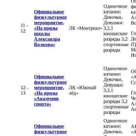
О
Одиночное
фи
Официальное
катание:
ка
физкультурное
Девочки,
Ал
мероприятие,
Девушки:
Во
11 -
«На призы
ЛК «Монтреал»
3,2,1
12
Гл
школы
юношеские
Де
Александра
разряды 3,2
(Г
Волкова»
спортивные
М
разряды
Иг
Одиночное
О
катание:
Официальное
«А
Девочки,
физкультурное
Сп
Девушки:
12 -
мероприятие,
ЛК «Южный
3,2,1
Гл
13
«На призы
лёд»
юношеские
Че
«Академии
разряды 3,2
Ал
спорта»
спортивные
Ан
разряды
Одиночное
Официальное
катание:
А
физкультурное
Девочки,
«