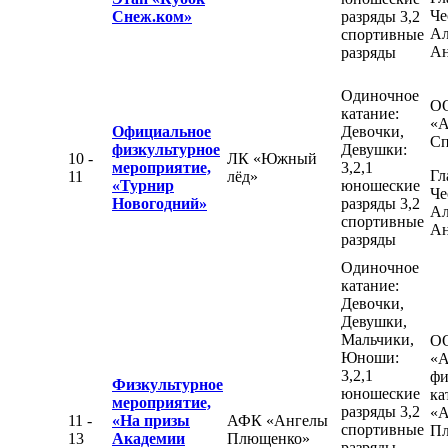
Че
Снеж.ком»
разряды 3,2
Ал
спортивные
Ан
разряды
Одиночное
О
катание:
«А
Официальное
Девочки,
Сп
физкультурное
Девушки:
10 -
ЛК «Южный
мероприятие,
3,2,1
Гл
11
лёд»
«Турнир
юношеские
Че
Новогодний»
разряды 3,2
Ал
спортивные
Ан
разряды
Одиночное
катание:
Девочки,
Девушки,
Мальчики,
О
Юноши:
«А
3,2,1
фи
Физкультурное
юношеские
ка
мероприятие,
разряды 3,2
«А
11 -
«На призы
АФК «Ангелы
спортивные
П
13
Академии
Плющенко»
разряды