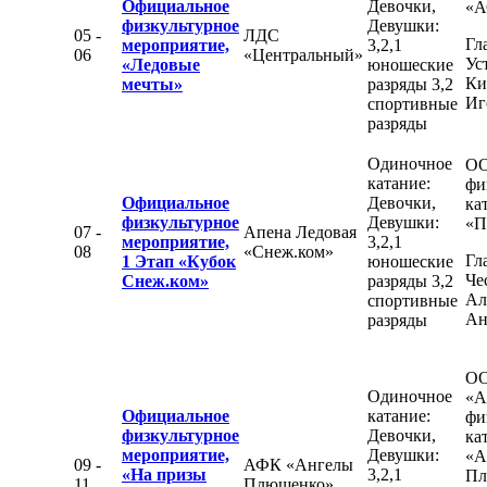
Официальное
Девочки,
«А
физкультурное
Девушки:
05 -
ЛДС
Гл
мероприятие,
3,2,1
06
«Центральный»
Ус
«Ледовые
юношеские
Ки
мечты»
разряды 3,2
Иг
спортивные
разряды
Одиночное
ОО
катание:
фи
Официальное
Девочки,
ка
физкультурное
Девушки:
«П
07 -
Апена Ледовая
мероприятие,
3,2,1
08
«Снеж.ком»
Гл
1 Этап «Кубок
юношеские
Че
Снеж.ком»
разряды 3,2
Ал
спортивные
Ан
разряды
О
Одиночное
«А
Официальное
катание:
фи
физкультурное
Девочки,
ка
мероприятие,
Девушки:
«А
09 -
АФК «Ангелы
«На призы
3,2,1
Пл
11
Плющенко»