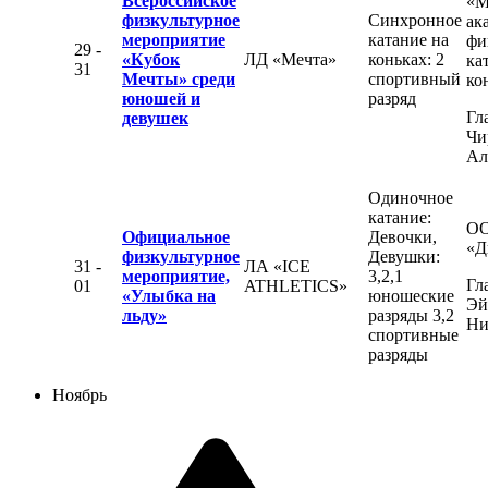
Всероссийское
«М
физкультурное
Синхронное
ак
мероприятие
катание на
фи
29 -
«Кубок
ЛД «Мечта»
коньках: 2
ка
31
Мечты» среди
спортивный
ко
юношей и
разряд
Гл
девушек
Чи
Ал
Одиночное
катание:
О
Официальное
Девочки,
«Д
физкультурное
Девушки:
31 -
ЛА «ICE
мероприятие,
3,2,1
Гл
01
ATHLETICS»
«Улыбка на
юношеские
Эй
льду»
разряды 3,2
Ни
спортивные
разряды
Ноябрь