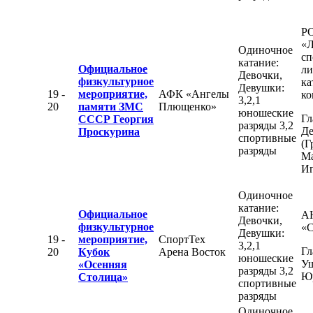
Р
«Л
Одиночное
сп
катание:
Официальное
ли
Девочки,
физкультурное
ка
Девушки:
19 -
мероприятие,
АФК «Ангелы
ко
3,2,1
20
памяти ЗМС
Плющенко»
юношеские
Гл
СССР Георгия
разряды 3,2
Де
Проскурина
спортивные
(Г
разряды
М
Иг
Одиночное
катание:
Официальное
А
Девочки,
физкультурное
«С
Девушки:
19 -
мероприятие,
СпортТех
3,2,1
Гл
20
Кубок
Арена Восток
юношеские
Уш
«Осенняя
разряды 3,2
Ю
Столица»
спортивные
разряды
Одиночное