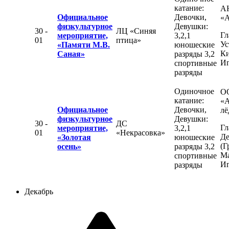
катание:
А
Официальное
Девочки,
«
физкультурное
Девушки:
30 -
ЛЦ «Синяя
Гл
мероприятие,
3,2,1
01
птица»
Ус
«Памяти М.В.
юношеские
К
Саная»
разряды 3,2
Иг
спортивные
разряды
Одиночное
О
катание:
«
Официальное
Девочки,
лё
физкультурное
Девушки:
30 -
ДС
Гл
мероприятие,
3,2,1
01
«Некрасовка»
Де
«Золотая
юношеские
(Г
осень»
разряды 3,2
М
спортивные
Иг
разряды
Декабрь