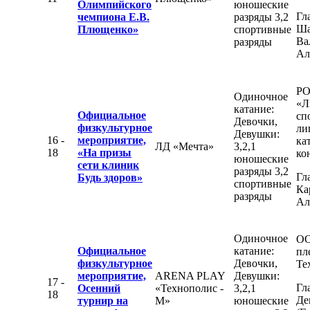
Олимпийского
юношеские
Гл
чемпиона Е.В.
разряды 3,2
Ша
Плющенко»
спортивные
Ва
разряды
Ал
Р
Одиночное
«Л
катание:
Официальное
сп
Девочки,
физкультурное
ли
Девушки:
16 -
мероприятие,
ка
ЛД «Мечта»
3,2,1
18
«На призы
ко
юношеские
сети клиник
разряды 3,2
Гл
Будь здоров»
спортивные
Ка
разряды
Ал
Одиночное
ОО
Официальное
катание:
пл
физкультурное
Девочки,
Те
мероприятие,
ARENA PLAY
Девушки:
17 -
Гл
Осенний
«Технополис -
3,2,1
18
Де
турнир на
М»
юношеские