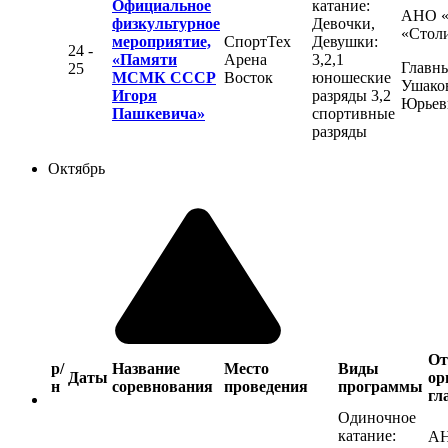
Официальное
катание:
АНО 
физкультурное
Девочки,
«Стол
мероприятие,
СпортТех
Девушки:
24 -
«Памяти
Арена
3,2,1
Главны
25
МСМК СССР
Восток
юношеские
Ушако
Игоря
разряды 3,2
Юрьев
Пашкевича»
спортивные
разряды
Октябрь
От
р/
Название
Место
Виды
Даты
ор
н
соревнования
проведения
программы
гл
Одиночное
катание:
А