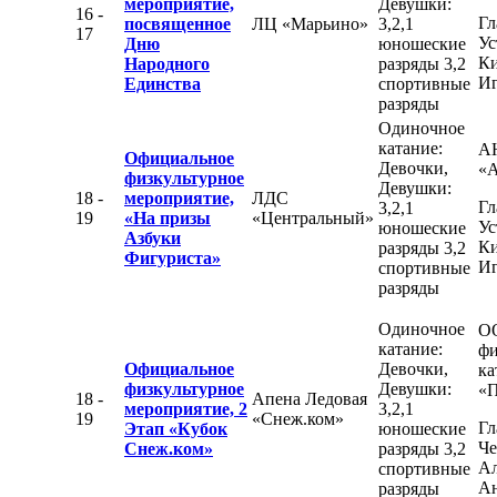
мероприятие,
Девушки:
16 -
Гл
посвященное
ЛЦ «Марьино»
3,2,1
17
Ус
Дню
юношеские
К
Народного
разряды 3,2
Иг
Единства
спортивные
разряды
Одиночное
катание:
А
Официальное
Девочки,
«
физкультурное
Девушки:
18 -
мероприятие,
ЛДС
Гл
3,2,1
19
«На призы
«Центральный»
Ус
юношеские
Азбуки
К
разряды 3,2
Фигуриста»
Иг
спортивные
разряды
Одиночное
О
катание:
фи
Официальное
Девочки,
ка
физкультурное
Девушки:
«П
18 -
Апена Ледовая
мероприятие, 2
3,2,1
19
«Снеж.ком»
Гл
Этап «Кубок
юношеские
Че
Снеж.ком»
разряды 3,2
Ал
спортивные
Ан
разряды