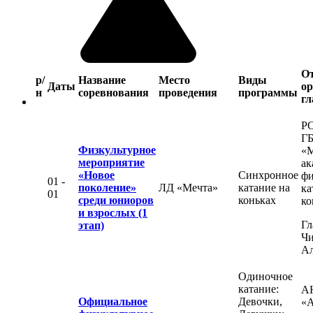
О
р/
Название
Место
Виды
Даты
ор
н
соревнования
проведения
программы
гл
Р
Г
Физкультурное
«М
мероприятие
ак
«Новое
Синхронное
фи
01 -
поколение»
ЛД «Мечта»
катание на
ка
01
среди юниоров
коньках
ко
и взрослых (1
Гл
этап)
Чи
Ал
Одиночное
катание:
А
Официальное
Девочки,
«