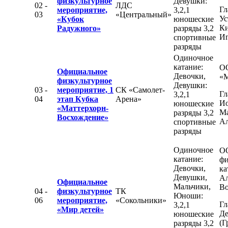
физкультурное
Девушки:
02 -
ЛДС
Гл
мероприятие,
3,2,1
03
«Центральный»
Ус
«Кубок
юношеские
К
Радужного»
разряды 3,2
Иг
спортивные
разряды
Одиночное
катание:
О
Официальное
Девочки,
«М
физкультурное
Девушки:
03 -
мероприятие, 1
СК «Самолет-
Гл
3,2,1
04
этап Кубка
Арена»
Ио
юношеские
«Маттерхорн-
М
разряды 3,2
Восхождение»
Ал
спортивные
разряды
Одиночное
О
катание:
фи
Девочки,
ка
Девушки,
Ал
Официальное
Мальчики,
Во
04 -
физкультурное
ТК
Юноши:
06
мероприятие,
«Сокольники»
Гл
3,2,1
«Мир детей»
Де
юношеские
(Г
разряды 3,2