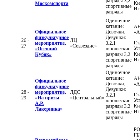
разряды 3,2
Ки
Москомспорта
спортивные
Иг
разряды
Одиночное
катание:
А
Официальное
Девочки,
«А
физкультурное
Девушки:
26 -
ЛЦ
Гл
мероприятие,
3,2,1
27
«Созвездие»
Ус
«Осенний
юношеские
Ки
Кубок»
разряды 3,2
Иг
спортивные
разряды
Одиночное
катание:
А
Официальное
Девочки,
«А
физкультурное
Девушки:
28 -
мероприятие,
ЛДС
Гл
3,2,1
29
«На призы
«Центральный»
Ус
юношеские
А.Р.
Ки
разряды 3,2
Лакерника»
Иг
спортивные
разряды
РО
ГБ