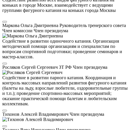
коньках в городе Москве, взаимодействует с ведущими
группами фигурного катания на коньках города Москвы
Маркова Ольга Дмитриевна
Руководитель тренерского совета
Член комиссии
Член президиума
Содействие в развитии одиночного катания. Организация
методической помощи организациям и специалистам по
вопросам спортивной подготовки; проведение семинаров и
мастер-классов.
Росляков Сергей Сергеевич
ЗТ РФ
Член президиума
Содействие в развитии парного катания. Координация и
контроль массовых направлений развития фигурного катания
(балеты на льду, взрослые любители, оздоровительные группы
и т.п.); проведение спортивно-массовых мероприятий;
оказание практической помощи балетам и любительским
коллективам.
Тихонов Алексей Владимирович
Член президиума
Ткалина Вера Николаевна
Член президиума