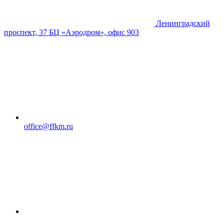
Ленинградский
проспект, 37 БЦ «Аэродром», офис 903
office@ffkm.ru