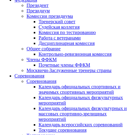
Президент
Президиум
Комиссии президиума
Тренерский совет
Судейская коллегия
Комиссия по тестированию
Работа с ветеранами
Дисциплинарная комиссия
Общее собрание
Контрольно-ревизионная комиссия
Члены ФФКМ
Почетные члены ФФКМ
Москвичи-Заслуженные тренеры страны
Соревнования
Соревнования
Календарь официальных спортивных и
значимых спортивных мероприятий
Календарь официальных физкультурных
мероприятий
Календарь официальных физкультурных и
массовых спортивно-зрелищных
мероприятий
Календарь всероссийских соревнований
Текущие соревнования