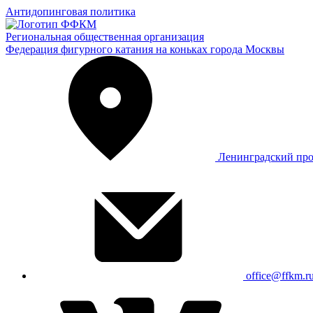
Антидопинговая политика
Региональная общественная организация
Федерация фигурного катания на коньках города Москвы
Ленинградский про
office@ffkm.r