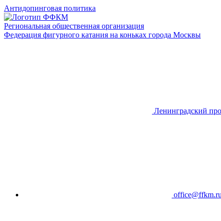
Антидопинговая политика
Региональная общественная организация
Федерация фигурного катания на коньках города Москвы
Ленинградский про
office@ffkm.r