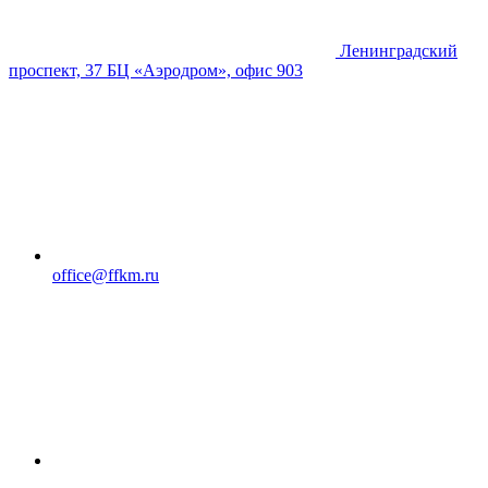
Ленинградский
проспект, 37 БЦ «Аэродром», офис 903
office@ffkm.ru